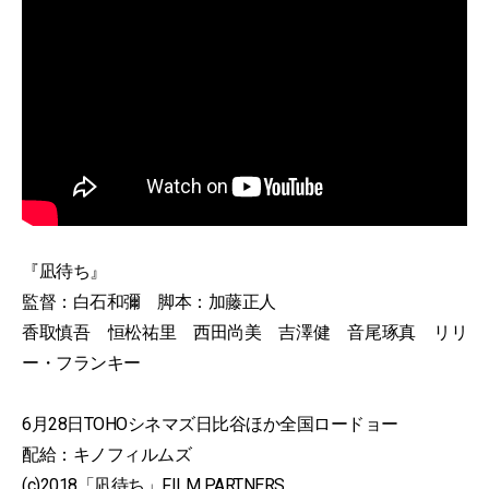
『凪待ち』
監督：白石和彌 脚本：加藤正人
香取慎吾 恒松祐里 西田尚美 吉澤健 音尾琢真 リリ
ー・フランキー
6月28日TOHOシネマズ日比谷ほか全国ロードョー
配給：キノフィルムズ
(c)2018「凪待ち」FILM PARTNERS