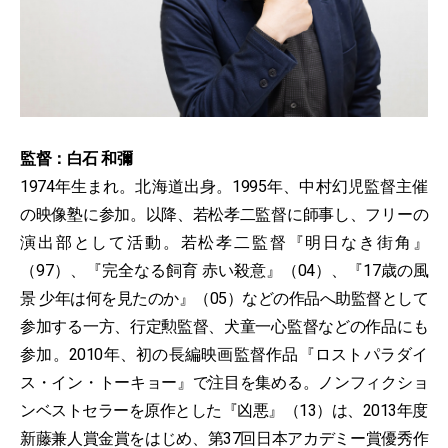
監督：白石 和彌
1974年生まれ。北海道出身。1995年、中村幻児監督主催
の映像塾に参加。以降、若松孝二監督に師事し、フリーの
演出部として活動。若松孝二監督『明日なき街角』
（97）、『完全なる飼育 赤い殺意』（04）、『17歳の風
景 少年は何を見たのか』（05）などの作品へ助監督として
参加する一方、行定勲監督、犬童一心監督などの作品にも
参加。2010年、初の長編映画監督作品『ロストパラダイ
ス・イン・トーキョー』で注目を集める。ノンフィクショ
ンベストセラーを原作とした『凶悪』（13）は、2013年度
新藤兼人賞金賞をはじめ、第37回日本アカデミー賞優秀作