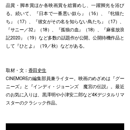
品賞・脚本賞ほか各映画賞を総嘗めし、一躍脚光を浴び
る。続いて、『日本で一番悪い奴ら』（16）、『牝猫た
ち』（17）、『彼女がその名を知らない鳥たち』（17）、
『サニー／32』（18）、『孤狼の血』（18）、『麻雀放浪
記2020』（19）など多数の話題作が公開。公開待機作品と
して『ひとよ』（19／秋）などがある。
取材・文：
香田史生
CINEMOREの編集部員兼ライター。映画のめざめは『グー
ニーズ』と『インディ・ジョーンズ 魔宮の伝説』。最近
のお気に入りは、黒澤明や小津安二郎など4Kデジタルリマ
スターのクラシック作品。