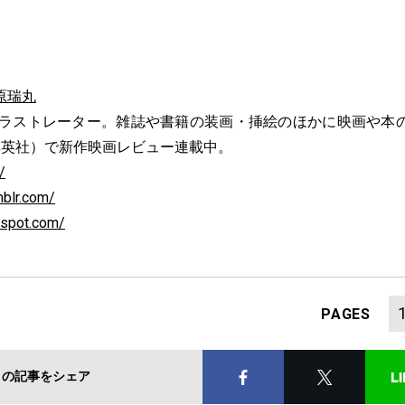
原瑞丸
。イラストレーター。雑誌や書籍の装画・挿絵のほかに映画や本
（集英社）で新作映画レビュー連載中。
/
mblr.com/
gspot.com/
PAGES
この記事をシェア