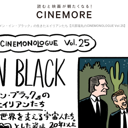
メン・イン・ブラック』の生きたエイリアンたち【川原瑞丸のCINEMONOLOGUE Vol.25】