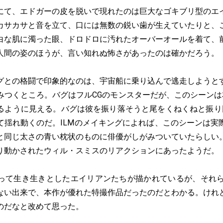
て、エドガーの皮を脱いで現れたのは巨大なゴキブリ型のエ
カサカサと音を立て、口には無数の鋭い歯が生えていたりと、
白な肌に濁った眼、ドロドロに汚れたオーバーオールを着て、
人間の姿のほうが、言い知れぬ怖さがあったのは確かだろう。
との格闘で印象的なのは、宇宙船に乗り込んで逃走しようと
みつくところ。バグはフルCGのモンスターだが、このシーンは
るように見える。バグは彼を振り落そうと尾をくねくねと振り
て揺れ動くのだ。ILMのメイキングによれば、このシーンは実
と同じ太さの青い枕状のものに俳優がしがみついていたらしい
り動かされたウィル・スミスのリアクションにあったようだ。
て生き生きとしたエイリアンたちが描かれているが、それら
ない出来で、本作が優れた特撮作品だったのだとわかる。けれ
のだなと改めて思った。