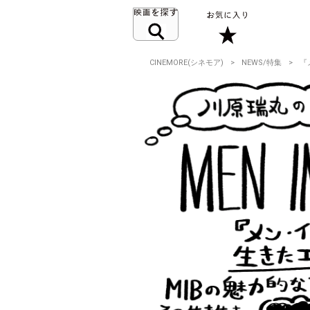
CINEMORE(シネモア)
NEWS/特集
『