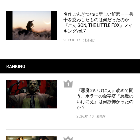
名作ごんぎつねに新しい解釈ーー兵
十を惑わしたものは何だったのか
『ごん GON, THE LITTLE FOX』メイ
キングvol.7
2019.09.17
池浦蓮介
RANKING
『悪魔のいけにえ』改めて問
う、ホラーの金字塔『悪魔の
いけにえ』は何故怖かったの
か？
2026.01.10
相馬学