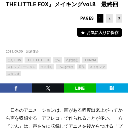
THE LITTLE FOX』メイキングvol.8 最終回
PAGES
1
2
3
お気に入りに保存
2019.09.30
池浦蓮介
ごん GON
THE LITTLE FOX
ごん
八代健志
TECARAT
ストップモーション
コマ撮り
ごんぎつね
原作
メイキング
スタジオ
日本のアニメーションは、画がある程度出来上がってか
ら声を収録する「アフレコ」で作られることが多い。一方
『ごん』は、声を先に収録してアニメを後からつける「プ