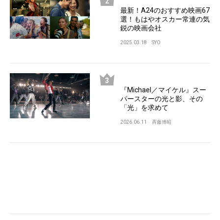
最新！A24のおすすめ映画67
選！もはやオスカー常連の気
鋭の映画会社
2025.03.18
SYO
『Michael／マイケル』スー
パースターの光と影、その
「光」を求めて
2026.06.11
斉藤博昭