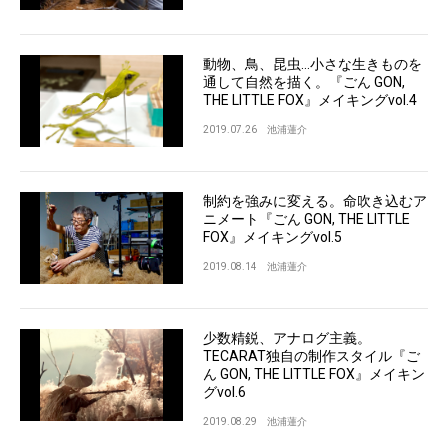
動物、鳥、昆虫…小さな生きものを
通して自然を描く。『ごん GON,
THE LITTLE FOX』メイキングvol.4
2019.07.26
池浦蓮介
制約を強みに変える。命吹き込むア
ニメート『ごん GON, THE LITTLE
FOX』メイキングvol.5
2019.08.14
池浦蓮介
少数精鋭、アナログ主義。
TECARAT独自の制作スタイル『ご
ん GON, THE LITTLE FOX』メイキン
グvol.6
2019.08.29
池浦蓮介