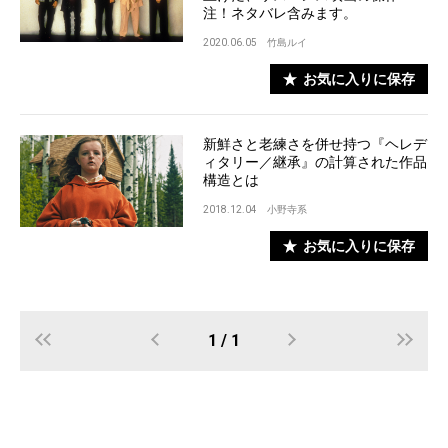
注！ネタバレ含みます。
2020.06.05
竹島ルイ
お気に入りに保存
新鮮さと老練さを併せ持つ『ヘレデ
ィタリー／継承』の計算された作品
構造とは
2018.12.04
小野寺系
お気に入りに保存
1 / 1