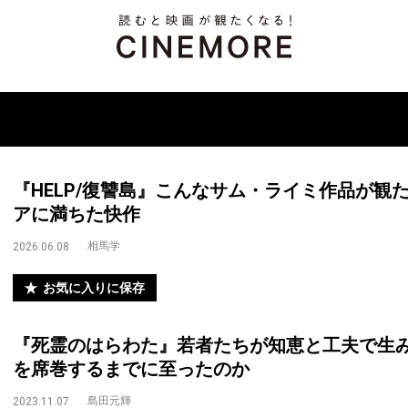
『HELP/復讐島』こんなサム・ライミ作品が観
アに満ちた快作
相馬学
2026.06.08
お気に入りに保存
『死霊のはらわた』若者たちが知恵と工夫で生
を席巻するまでに至ったのか
島田元輝
2023.11.07