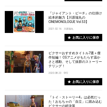
『ジャイアント・ピーチ』の仕掛け
絵本的魅力【川原瑞丸の
CINEMONOLOGUE Vol.53】
2021.02.16
川原瑞丸
お気に入りに保存
ピクサーおすすめタイトル7選＋傑
作短編！ CGアニメがもたらす温か
さと感動、そして抜群のストーリー
テリング！
2020.08.23
SYO
お気に入りに保存
『トイ・ストーリー4』は必然だっ
た！おもちゃの「自立」に踏み込む
ピクサーの総決算