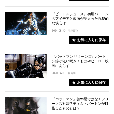
『ビートルジュース』初期バートン
のアイデアと趣向が詰まった祝祭的
な快心作
2024.08.30
牛津厚信
お気に入りに保存
『バットマン リターンズ』バート
ン節が狂い咲き！もはやヒーロー映
画にあらず
2020.06.08
相馬学
お気に入りに保存
『バットマン』善vs悪ではなくフリ
ークス対決!? ティム・バートンが目
指したものとは？