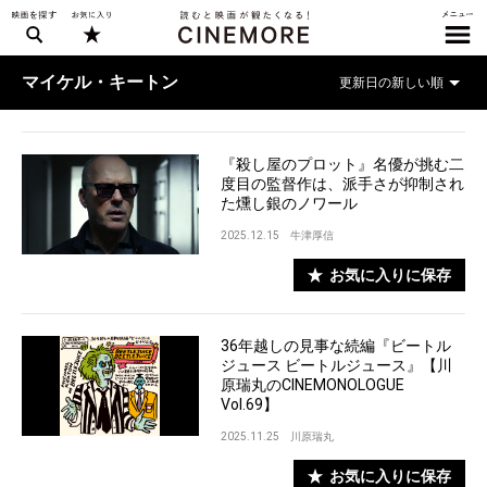
マイケル・キートン
『殺し屋のプロット』名優が挑む二
度目の監督作は、派手さが抑制され
た燻し銀のノワール
2025.12.15
牛津厚信
お気に入りに保存
36年越しの見事な続編『ビートル
ジュース ビートルジュース』【川
原瑞丸のCINEMONOLOGUE
Vol.69】
2025.11.25
川原瑞丸
お気に入りに保存