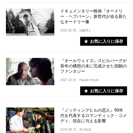
ドキュメンタリー映画『オードリ
ー・ヘプバーン』新世代が迫る新た
なオードリー像
2022.05.05
清藤秀人
お気に入りに保存
『オールウェイズ』スピルバーグが
長年の構想の末に完成させた宿願の
ファンタジー
2021.02.01
Hayato Otsuki
お気に入りに保存
『ノッティングヒルの恋人』90年
代を代表するロマンティック・コメ
ディ、現在に与える影響
2019.08.15
常川拓也