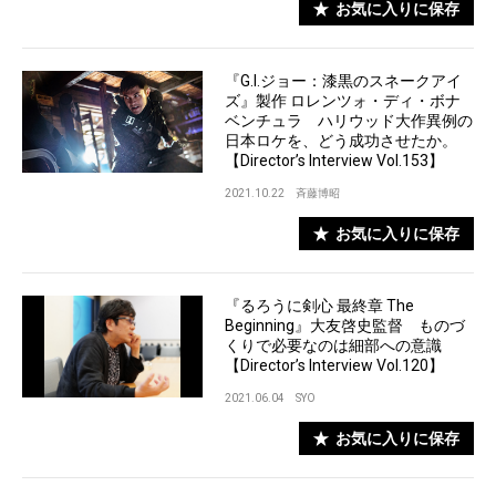
お気に入りに保存
『G.I.ジョー：漆黒のスネークアイ
ズ』製作 ロレンツォ・ディ・ボナ
ベンチュラ ハリウッド大作異例の
日本ロケを、どう成功させたか。
【Director’s Interview Vol.153】
2021.10.22
斉藤博昭
お気に入りに保存
『るろうに剣心 最終章 The
Beginning』大友啓史監督 ものづ
くりで必要なのは細部への意識
【Director’s Interview Vol.120】
2021.06.04
SYO
お気に入りに保存