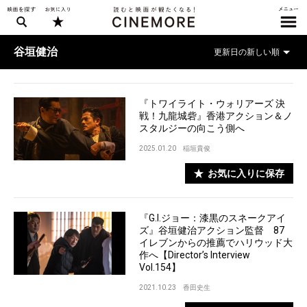
谷垣健治
『トワイライト・ウォリアーズ 決
戦！九龍城砦』香港アクション＆ノ
スタルジーの向こう側へ
2025.01.20
稲垣貴俊
お気に入りに保存
『G.I.ジョー：漆黒のスネークアイ
ズ』谷垣健治アクション監督 87
イレブンからの推薦でハリウッド大
作へ【Director’s Interview
Vol.154】
2021.10.23
香田史生