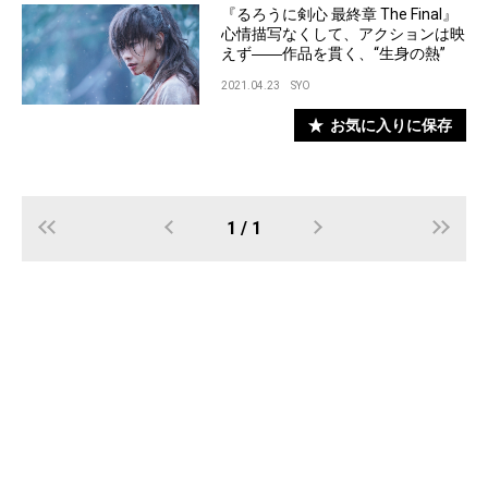
『るろうに剣心 最終章 The Final』
心情描写なくして、アクションは映
えず――作品を貫く、“生身の熱”
2021.04.23
SYO
お気に入りに保存
1 / 1