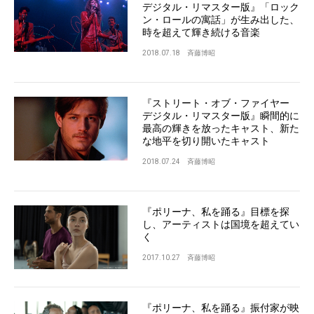
デジタル・リマスター版』「ロック
ン・ロールの寓話」が生み出した、
時を超えて輝き続ける音楽
2018.07.18
斉藤博昭
『ストリート・オブ・ファイヤー
デジタル・リマスター版』瞬間的に
最高の輝きを放ったキャスト、新た
な地平を切り開いたキャスト
2018.07.24
斉藤博昭
『ポリーナ、私を踊る』目標を探
し、アーティストは国境を超えてい
く
2017.10.27
斉藤博昭
『ポリーナ、私を踊る』振付家が映