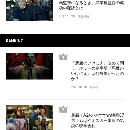
画監督になるとき。異業種監督の成
功の秘訣とは
2017.10.30
斉藤博昭
RANKING
『悪魔のいけにえ』改めて問
う、ホラーの金字塔『悪魔の
いけにえ』は何故怖かったの
か？
2026.01.10
相馬学
最新！A24のおすすめ映画67
選！もはやオスカー常連の気
鋭の映画会社