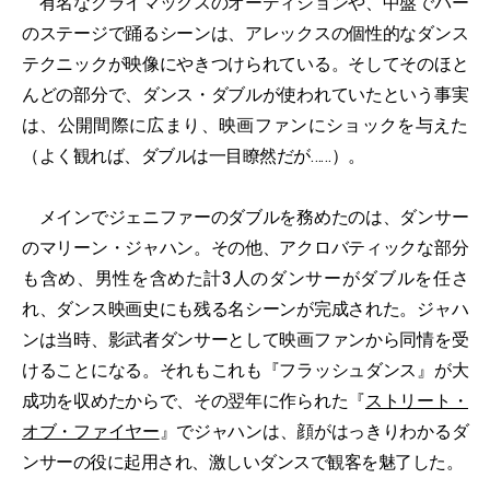
有名なクライマックスのオーディションや、中盤でバー
のステージで踊るシーンは、アレックスの個性的なダンス
テクニックが映像にやきつけられている。そしてそのほと
んどの部分で、ダンス・ダブルが使われていたという事実
は、公開間際に広まり、映画ファンにショックを与えた
（よく観れば、ダブルは一目瞭然だが……）。
メインでジェニファーのダブルを務めたのは、ダンサー
のマリーン・ジャハン。その他、アクロバティックな部分
も含め、男性を含めた計3人のダンサーがダブルを任さ
れ、ダンス映画史にも残る名シーンが完成された。ジャハ
ンは当時、影武者ダンサーとして映画ファンから同情を受
けることになる。それもこれも『フラッシュダンス』が大
成功を収めたからで、その翌年に作られた『
ストリート・
オブ・ファイヤー
』でジャハンは、顔がはっきりわかるダ
ンサーの役に起用され、激しいダンスで観客を魅了した。