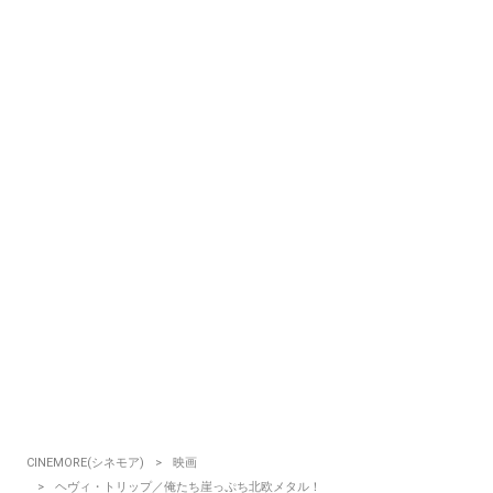
CINEMORE(シネモア)
映画
ヘヴィ・トリップ／俺たち崖っぷち北欧メタル！