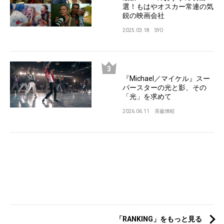
選！もはやオスカー常連の気
鋭の映画会社
2025.03.18
SYO
『Michael／マイケル』スー
パースターの光と影、その
「光」を求めて
2026.06.11
斉藤博昭
「RANKING」をもっと見る