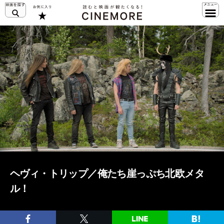
ヘヴィ・トリップ／俺たち崖っぷち北欧メタ
ル！