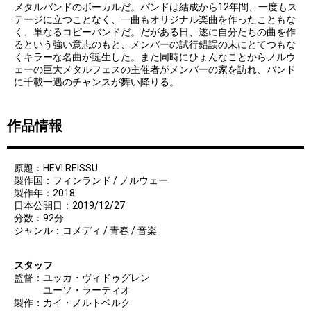
メタルバンドのボーカルだ。バンドは結成から12年間、一度もス
テージに立つことなく、一曲もオリジナル楽曲を作ったこともな
く、単なるコピーバンドだ。だがある日、遂に自分たちの曲を作
るという強い意志のもと、メンバーの試行錯誤の末にとてつもな
くキラーな名曲が誕生した。また同時にひょんなことからノルウ
ェーの巨大メタルフェスの主催者がメンバーの家を訪れ、バンド
に千載一遇のチャンスが舞い降りる。
作品情報
原題：HEVI REISSU
製作国：フィンランド / ノルウェー
製作年：2018
日本公開日：2019/12/27
分数：92分
ジャンル：
コメディ
/
青春
/
音楽
スタッフ
監督：ユッカ・ヴィドゥグレン
ユーソ・ラーティオ
製作：カイ・ノルトベルク