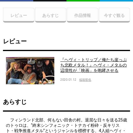
レビュー
あらすじ
作品情報
今すぐ観る
レビュー
『ヘヴィ・トリップ／俺たち崖っぷ
ち北欧メタル！』ヘヴィ・メタルの
辺境性が「映画」を咆哮させる
2020.01.12
稲垣哲也
あらすじ
フィンランド北部、何もない田舎の村。退屈な日々を送る25歳
のトゥロは、“終末シンフォニック・トナカイ粉砕・反キリス
ト・戦争推進メタル”というジャンルを標榜する、4人組ヘヴィ・