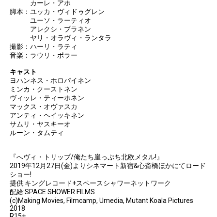
カーレ・アホ
脚本：ユッカ・ヴィドゥグレン
ユーソ・ラーティオ
アレクシ・プラネン
ヤリ・オラヴィ・ランタラ
撮影：ハーリ・ラティ
音楽：ラウリ・ポラー
キャスト
ヨハンネス・ホロパイネン
ミンカ・クーストネン
ヴィッレ・ティーホネン
マックス・オヴァスカ
アンティ・ヘイッキネン
サムリ・ヤスキーオ
ルーン・タムティ
『へヴィ・トリップ/俺たち崖っぷち北欧メタル!』
2019年12月27日(金)よりシネマート新宿&心斎橋ほかにてロード
ショー!
提供:キングレコード+スペースシャワーネットワーク
配給:SPACE SHOWER FILMS
(c)Making Movies, Filmcamp, Umedia, Mutant Koala Pictures
2018
R15+