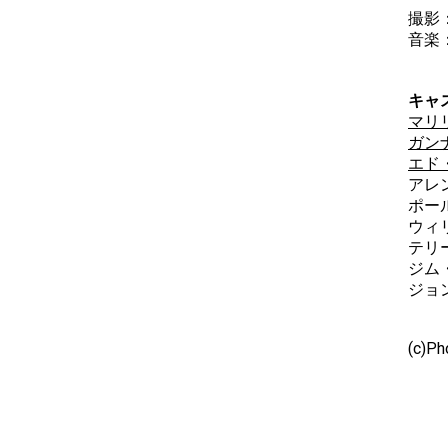
撮影
音楽
キャ
マリ
ガン
エド
アレ
ポー
ウィ
テリ
ジム
ジョ
(c)Ph