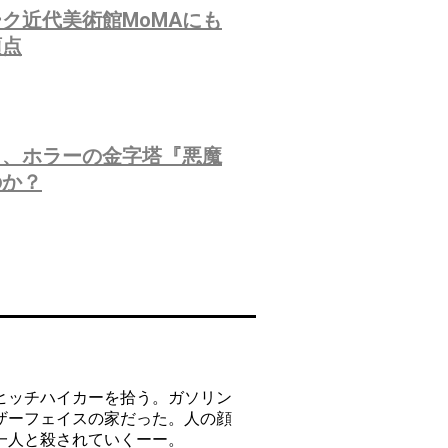
ク近代美術館MoMAにも
頂点
う、ホラーの金字塔『悪魔
のか？
ヒッチハイカーを拾う。ガソリン
ザーフェイスの家だった。人の顔
一人と殺されていくーー。