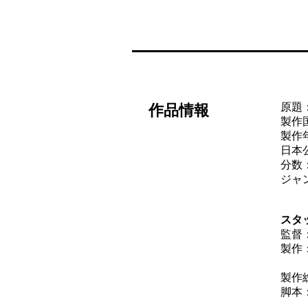
原題：T
作品情報
製作
製作年
日本公
分数
ジャ
スタ
監督
製作
ル
製作
脚本
キ