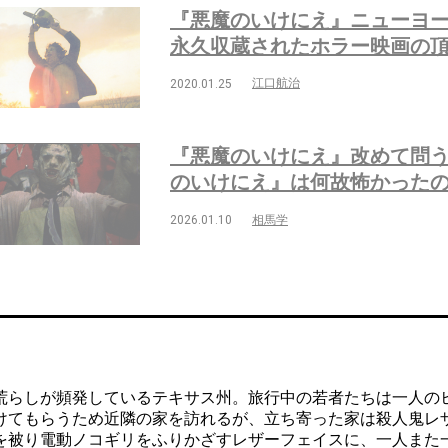
『悪魔のいけにえ』ニューヨー
永久収蔵されたホラー映画の
江口航治
2020.01.25
『悪魔のいけにえ』改めて問
のいけにえ』は何故怖かった
相馬学
2026.01.10
らしが頻発しているテキサス州。旅行中の若者たちは一人の
けてもらうため近隣の家を訪れるが、立ち寄った家は殺人鬼レ
を被り電動ノコギリをふりかざすレザーフェイスに、一人また