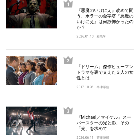
『悪魔のいけにえ』改めて問
う、ホラーの金字塔『悪魔の
いけにえ』は何故怖かったの
か？
2026.01.10
相馬学
『ドリーム』傑作ヒューマン
ドラマを裏で支えた３人の女
性とは
2017.10.03
牛津厚信
『Michael／マイケル』スー
パースターの光と影、その
「光」を求めて
2026.06.11
斉藤博昭