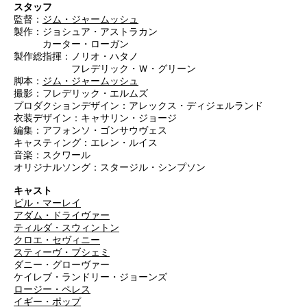
スタッフ
監督：
ジム・ジャームッシュ
製作：ジョシュア・アストラカン
カーター・ローガン
製作総指揮：ノリオ・ハタノ
フレデリック・Ｗ・グリーン
脚本：
ジム・ジャームッシュ
撮影：フレデリック・エルムズ
プロダクションデザイン：アレックス・ディジェルランド
衣装デザイン：キャサリン・ジョージ
編集：アフォンソ・ゴンサウヴェス
キャスティング：エレン・ルイス
音楽：スクワール
オリジナルソング：スタージル・シンプソン
キャスト
ビル・マーレイ
アダム・ドライヴァー
ティルダ・スウィントン
クロエ・セヴィニー
スティーヴ・ブシェミ
ダニー・グローヴァー
ケイレブ・ランドリー・ジョーンズ
ロージー・ペレス
イギー・ポップ