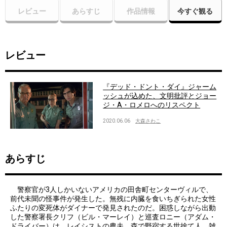
レビュー
あらすじ
作品情報
今すぐ観る
レビュー
『デッド・ドント・ダイ』ジャーム
ッシュが込めた、文明批評とジョー
ジ・A・ロメロへのリスペクト
2020.06.06
大森さわこ
あらすじ
警察官が3人しかいないアメリカの田舎町センターヴィルで、
前代未聞の怪事件が発生した。無残に内臓を食いちぎられた女性
ふたりの変死体がダイナーで発見されたのだ。困惑しながら出動
した警察署長クリフ（ビル・マーレイ）と巡査ロニー（アダム・
ドライバー）は、レイシストの農夫、森で野宿する世捨て人、雑