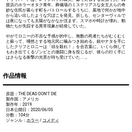
貨店のホラーオタク青年、葬儀場のミステリアスな女主人らの奇
妙な住民が暮らす町をパトロールするうちに、墓地で何かが地中
から這い出したような穴ぼこを発見。折しも、センターヴィルで
は夜になっても太陽がなかなか沈まず、スマホや時計が壊れ、動
物たちが失踪する異常現象が続発していた。
やがてロニーの不吉な予感が的中し、無数の死者たちがむくむく
と蘇って、唖然とする地元民に噛みつき始める。銃やナタを手に
したクリフとロニーは「頭を殺れ！」を合言葉に、いくら倒して
もわき出てくるゾンビとの激闘に身を投じるが、彼らの行く手に
はさらなる衝撃の光景が待ち受けていた……。
作品情報
原題：THE DEAD DON'T DIE
製作国：アメリカ
製作年：2019
日本公開日：2020/06/05
分数：104分
ジャンル：
ホラー
/
コメディ