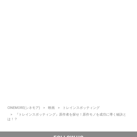
CINEMORE(シネモア)
映画
トレインスポッティング
『トレインスポッティング』原作者を探せ！原作モノを成功に導く秘訣と
は！？