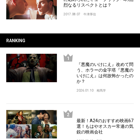
烈なるリスペクトとは？
2017.08.07
牛津厚信
RANKING
『悪魔のいけにえ』改めて問
う、ホラーの金字塔『悪魔の
いけにえ』は何故怖かったの
か？
2026.01.10
相馬学
最新！A24のおすすめ映画67
選！もはやオスカー常連の気
鋭の映画会社