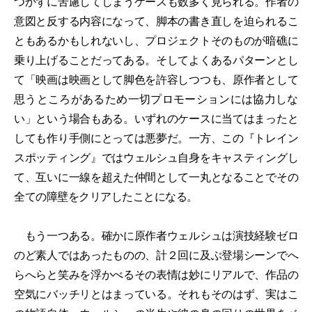
つかずに苦慮してしまうケースも数多く見られる。作者の
意図と反する内容になって、脚本の書き直しを迫られるこ
ともあるかもしれないし、プロジェクトそのものが暗礁に
乗り上げることだってある。そしてよくあるパターンとし
て「映画は映画として脚色を許容しつつも、原作者として
思うところがあるため一切プロモーションには協力しな
い」という場合もある。いずれのケースに当てはまったと
しても作り手側にとっては悪夢だ。一方、この『トレイン
スポッティング』ではウェルシュ自身をキャスティングし
て、互いに一線を超えた仲間として一丸となることでその
全ての障壁をクリアしたことになる。
もう一つある。確かに原作者ウェルシュは演技経験ゼロ
のど素人ではあったものの、計２回に及ぶ登場シーンでへ
らへらと笑みを浮かべるその表情は妙にリアルで、作品の
空気にバッチリとはまっている。それもそのはず、実はこ