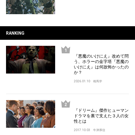
RANKING
『悪魔のいけにえ』改めて問
う、ホラーの金字塔『悪魔の
いけにえ』は何故怖かったの
か？
2026.01.10
相馬学
『ドリーム』傑作ヒューマン
ドラマを裏で支えた３人の女
性とは
2017.10.03
牛津厚信