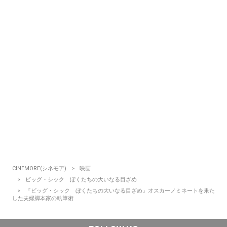
CINEMORE(シネモア)
映画
ビッグ・シック ぼくたちの大いなる目ざめ
『ビッグ・シック ぼくたちの大いなる目ざめ』オスカーノミネートを果た
した夫婦脚本家の執筆術