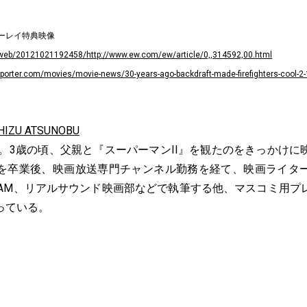
ーレイ特典映像
g/web/20121021192458/http://www.ew.com/ew/article/0,,314592,00.html
eporter.com/movies/movie-news/30-years-ago-backdraft-made-firefighters-cool-
ZU ATSUNOBU
身。3歳の頃、父親と『スーパーマンII』を観たのをきっかけ
を卒業後、映画放送専門チャンネル勤務を経て、映画ライタ
SCREAM、リアルサウンド映画部などで執筆する他、マスコミ用
っている。