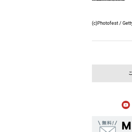
(c)Photofest / Get