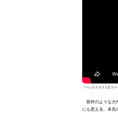
『バックドラフト2/フ
前作のような大作
にも思える。未見