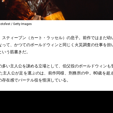
est / Getty Images
スティーブン（カート・ラッセル）の息子。前作ではまだ幼
なって、かつてのボールドウィンと同じく火災調査の仕事を担
という筋書きだ。
多い主人公を諌める立場として、伯父役のボールドウィンも
た主人公が足を運ぶのは、前作同様、刑務所の中。80歳を超
の存在感でバーテル役を怪演している。