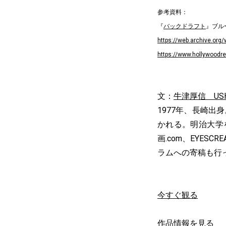
参考資料：
『
バックドラフト
』ブル
https://web.archive.or
https://www.hollywoodr
文：
牛津厚信 USHI
1977年、長崎出
かれる。明治大学
画.com、EYE
ラムへの寄稿も行
今すぐ観る
作品情報を見る