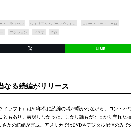
ート・ラッセル
ウィリアム・ボールドウィン
ロバート・デ・ニーロ
ー
アクション
ドラマ
洋画
正当なる続編がリリース
ドラフト』は90年代に続編の噂が囁かれながら、ロン・ハ
こともあり、実現しなかった。しかし誰もがすっかり忘れた頃の
まさかの続編が完成。アメリカではDVDやデジタル配信のみで