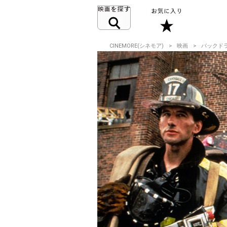
CINEMORE(シネモア)
映画
バックド