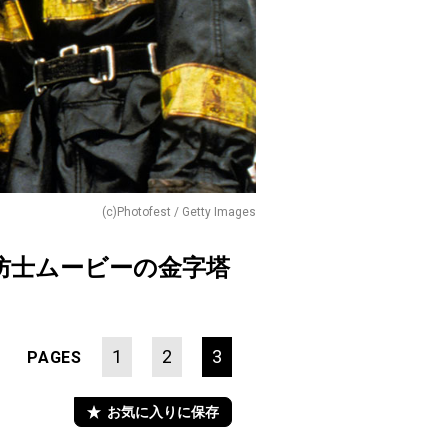
(c)Photofest / Getty Images
防士ムービーの金字塔
1
2
3
PAGES
お気に入りに保存