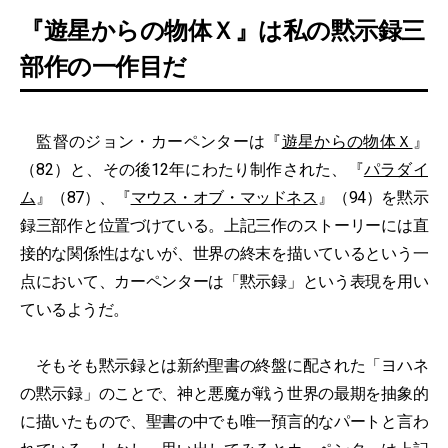
『遊星からの物体Ｘ』は私の黙示録三
部作の一作目だ
監督のジョン・カーペンターは『
遊星からの物体Ｘ
』
（82）と、その後12年にわたり制作された、『
パラダイ
ム
』（87）、『
マウス・オブ・マッドネス
』（94）を黙示
録三部作と位置づけている。上記三作のストーリーには直
接的な関係性はないが、世界の終末を描いているという一
点において、カーペンターは「黙示録」という表現を用い
ているようだ。
そもそも黙示録とは新約聖書の終盤に配された「ヨハネ
の黙示録」のことで、神と悪魔が戦う世界の最期を抽象的
に描いたもので、聖書の中でも唯一預言的なパートと言わ