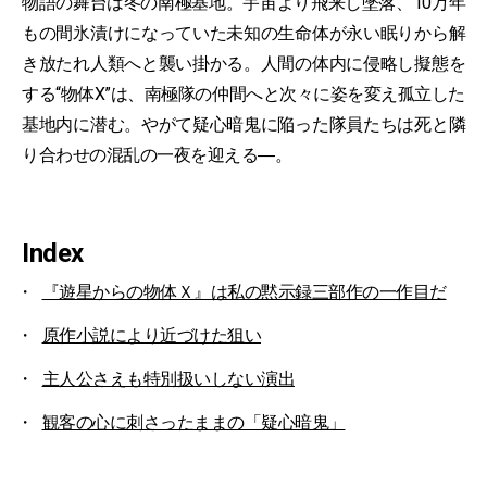
物語の舞台は冬の南極基地。宇宙より飛来し墜落、10万年
もの間氷漬けになっていた未知の生命体が永い眠りから解
き放たれ人類へと襲い掛かる。人間の体内に侵略し擬態を
する“物体X”は、南極隊の仲間へと次々に姿を変え孤立した
基地内に潜む。やがて疑心暗鬼に陥った隊員たちは死と隣
り合わせの混乱の一夜を迎える―。
Index
『遊星からの物体Ｘ』は私の黙示録三部作の一作目だ
原作小説により近づけた狙い
主人公さえも特別扱いしない演出
観客の心に刺さったままの「疑心暗鬼」