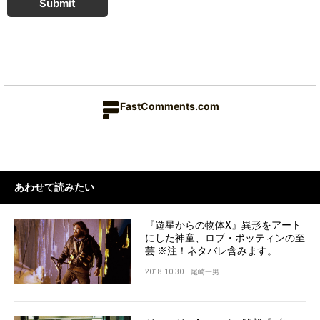
Submit
FastComments.com
あわせて読みたい
『遊星からの物体X』異形をアート
にした神童、ロブ・ボッティンの至
芸 ※注！ネタバレ含みます。
2018.10.30
尾崎一男