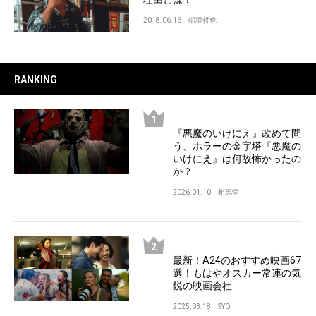
2018.06.16
稲垣哲也
RANKING
『悪魔のいけにえ』改めて問
う、ホラーの金字塔『悪魔の
いけにえ』は何故怖かったの
か？
2026.01.10
相馬学
最新！A24のおすすめ映画67
選！もはやオスカー常連の気
鋭の映画会社
2025.03.18
SYO