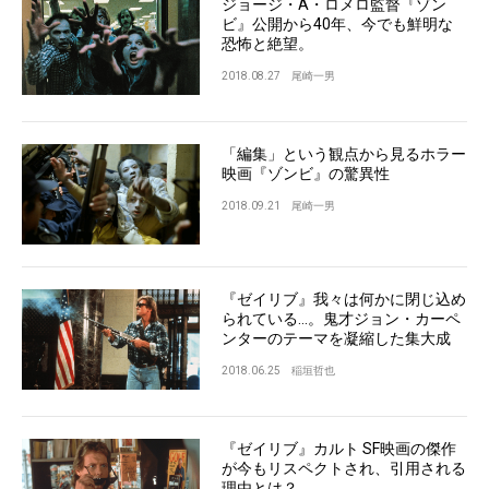
ジョージ・A・ロメロ監督『ゾン
ビ』公開から40年、今でも鮮明な
恐怖と絶望。
2018.08.27
尾崎一男
「編集」という観点から見るホラー
映画『ゾンビ』の驚異性
2018.09.21
尾崎一男
『ゼイリブ』我々は何かに閉じ込め
られている…。鬼才ジョン・カーペ
ンターのテーマを凝縮した集大成
2018.06.25
稲垣哲也
『ゼイリブ』カルト SF映画の傑作
が今もリスペクトされ、引用される
理由とは？