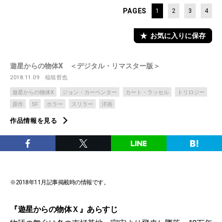
PAGES
1
2
3
4
お気に入りに保存
遊星からの物体X ＜デジタル・リマスター版＞
2018.11.09
稲垣哲也
遊星からの物体X
ジョン・カーペンター
カート・ラッセル
トリロジー
原作
SF
ホラー
スリラー
洋画
作品情報を見る
※2018年11月記事掲載時の情報です。
『遊星からの物体Ｘ』
あらすじ