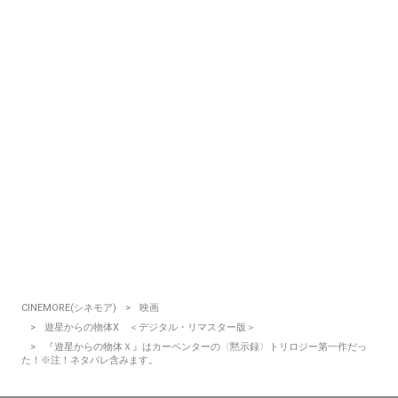
CINEMORE(シネモア)
映画
遊星からの物体X ＜デジタル・リマスター版＞
『遊星からの物体Ｘ』はカーペンターの〈黙示録〉トリロジー第一作だっ
た！※注！ネタバレ含みます。