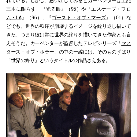
れている。しかし、思い出してみるとカーペンターは上記
三本に限らず、『
光る眼
』（95）や『
エスケープ・フロ
ム・LA
』（96）、『
ゴースト・オブ・マーズ
』（01）な
どでも、世界の秩序が崩壊するイメージを繰り返し描いて
きた。つまり彼は常に世界の終りを描いてきた作家とも言
えそうだ。カーペンターが監督したテレビシリーズ「
マス
ターズ・オブ・ホラー
」の中の一編には、そのものずばり
「世界の終り」というタイトルの作品さえある。