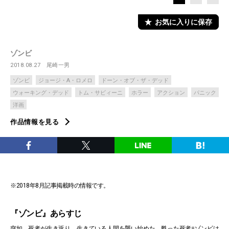
お気に入りに保存
ゾンビ
2018.08.27
尾崎一男
ゾンビ
ジョージ・A・ロメロ
ドーン・オブ・ザ・デッド
ウォーキング・デッド
トム・サビィーニ
ホラー
アクション
パニック
洋画
作品情報を見る
※2018年8月記事掲載時の情報です。
『ゾンビ』あらすじ
突如、死者が生き返り、生きている人間を襲い始めた。甦った死者=ゾンビは