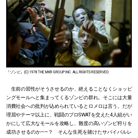
『ゾンビ』(C) 1978 THE MKR GROUP INC. ALL RIGHTS RESERVED.
生前の習性がそうさせるのか、絶えることなくショッピ
ングモールへと集まってくるゾンビの群れ。そこには大量
消費社会への批判が込められているとロメロは言う。だが
理屈やテーマ以上に、戦闘のプロSWATを交えた4人組がい
かにして広大なモールを攻略し、難度の高いゾンビ狩りを
成功させるのか——？ そんな生死を賭けたサバイバルレ