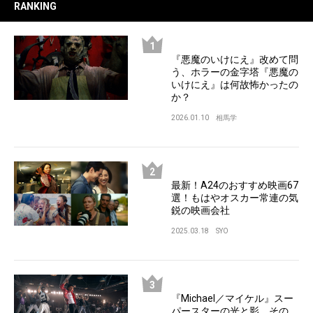
RANKING
『悪魔のいけにえ』改めて問
う、ホラーの金字塔『悪魔の
いけにえ』は何故怖かったの
か？
2026.01.10
相馬学
最新！A24のおすすめ映画67
選！もはやオスカー常連の気
鋭の映画会社
2025.03.18
SYO
『Michael／マイケル』スー
パースターの光と影、その