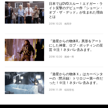
日本ではDVDスルー！エドガー・ラ
イト笑撃のデビュー作『ショーン・
オブ・ザ・デッド』が生まれた理由
とは
2018.10.25
相馬学
『遊星からの物体X』異形をアート
にした神童、ロブ・ボッティンの至
芸 ※注！ネタバレ含みます。
2018.10.30
尾崎一男
『遊星からの物体Ｘ』はカーペンタ
ーの〈黙示録〉トリロジー第一作だ
った！※注！ネタバレ含みます。
2018.11.09
稲垣哲也