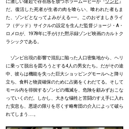
に激しい隆起で存在感を放つホラームービーが『
ゾンビ
』
だ。復活した死者が生者の肉を喰らい、喰われた者もま
た、ゾンビとなってよみがえる——。このおぞましきライ
フ（デッド）サイクルの設定を生んだ監督ジョージ・A・
ロメロが、1978年に手がけた黙示録ゾンビ映画のカルトク
ラシックである。
ゾンビ出現の影響で混乱に陥った人口密集地から、ヘリ
に乗って脱出を図ろうとする4人の男女たち。だがその途
中、彼らは機能を失った巨大ショッピングモールへと降り
立ち、食料と物資確保のために占拠をくわだてる。そして
モール内を徘徊するゾンビの殲滅を、危険を顧みずおこな
っていくのだ。しかし、大きな犠牲と苦闘のすえ手に入れ
た安息も、悪逆の限りを尽くす略奪団の介入によって破ら
れてしまう……。