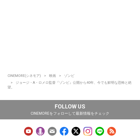
CINEMORE(シネモア)
映画
ゾンビ
ジョージ・A・ロメロ監督『ゾンビ』公開から40年、今でも鮮明な恐怖と絶
望。
FOLLOW US
CINEMOREをフォローして最新情報をチェック