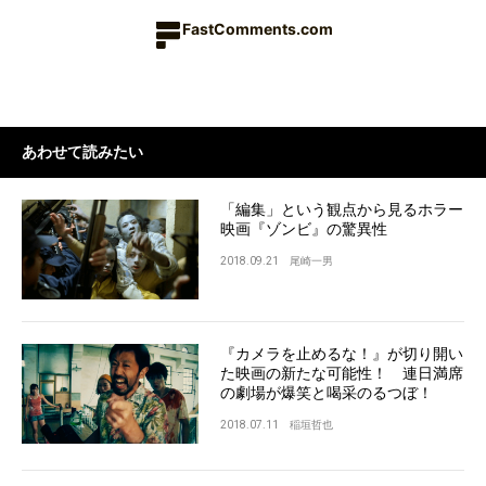
FastComments.com
あわせて読みたい
「編集」という観点から見るホラー
映画『ゾンビ』の驚異性
2018.09.21
尾崎一男
『カメラを止めるな！』が切り開い
た映画の新たな可能性！ 連日満席
の劇場が爆笑と喝采のるつぼ！
2018.07.11
稲垣哲也