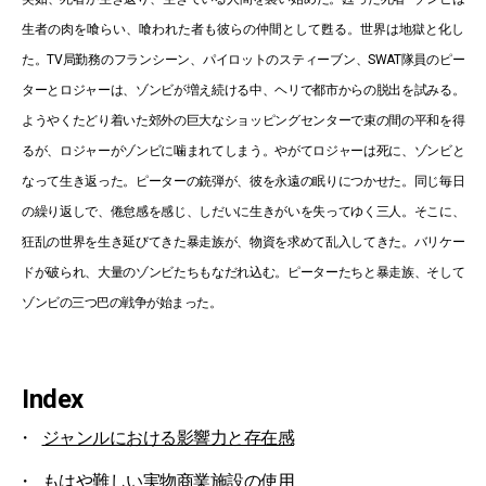
生者の肉を喰らい、喰われた者も彼らの仲間として甦る。世界は地獄と化し
た。TV局勤務のフランシーン、パイロットのスティーブン、SWAT隊員のピー
ターとロジャーは、ゾンビが増え続ける中、ヘリで都市からの脱出を試みる。
ようやくたどり着いた郊外の巨大なショッピングセンターで束の間の平和を得
るが、ロジャーがゾンビに噛まれてしまう。やがてロジャーは死に、ゾンビと
なって生き返った。ピーターの銃弾が、彼を永遠の眠りにつかせた。同じ毎日
の繰り返しで、倦怠感を感じ、しだいに生きがいを失ってゆく三人。そこに、
狂乱の世界を生き延びてきた暴走族が、物資を求めて乱入してきた。バリケー
ドが破られ、大量のゾンビたちもなだれ込む。ピーターたちと暴走族、そして
ゾンビの三つ巴の戦争が始まった。
Index
ジャンルにおける影響力と存在感
もはや難しい実物商業施設の使用