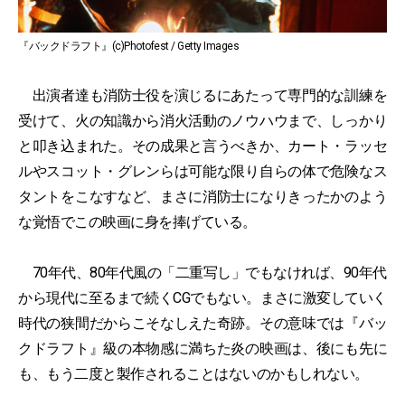
『バックドラフト』(c)Photofest / Getty Images
出演者達も消防士役を演じるにあたって専門的な訓練を
受けて、火の知識から消火活動のノウハウまで、しっかり
と叩き込まれた。その成果と言うべきか、カート・ラッセ
ルやスコット・グレンらは可能な限り自らの体で危険なス
タントをこなすなど、まさに消防士になりきったかのよう
な覚悟でこの映画に身を捧げている。
70年代、80年代風の「二重写し」でもなければ、90年代
から現代に至るまで続くCGでもない。まさに激変していく
時代の狭間だからこそなしえた奇跡。その意味では『バッ
クドラフト』級の本物感に満ちた炎の映画は、後にも先に
も、もう二度と製作されることはないのかもしれない。