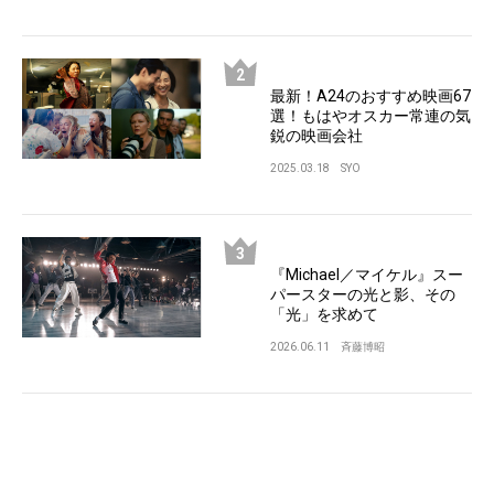
最新！A24のおすすめ映画67
選！もはやオスカー常連の気
鋭の映画会社
2025.03.18
SYO
『Michael／マイケル』スー
パースターの光と影、その
「光」を求めて
2026.06.11
斉藤博昭