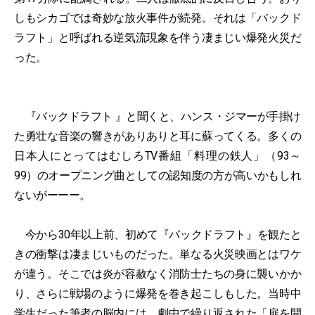
しもシカゴでは奇妙な放火事件が続発。それは「バックド
ラフト」と呼ばれる逆気流現象を伴う凄まじい爆発火災だ
った。
『バックドラフト 』と聞くと、ハンス・ジマーが手掛け
た勇壮な音楽の響きがありありと耳に蘇ってくる。多くの
日本人にとってはむしろTV番組「料理の鉄人」（93～
99）のオープニング曲としての認知度の方が高いかもしれ
ないがーーー。
今から30年以上前、初めて『バックドラフト』を観たと
きの衝撃は凄まじいものだった。単なる火災映画とはワケ
が違う。そこでは炎が容赦なく消防士たちの身に襲いかか
り、さらに戦場のように爆発を巻き起こしもした。当時中
学生だった筆者の脳内には、劇中で繰り返された「扉を開