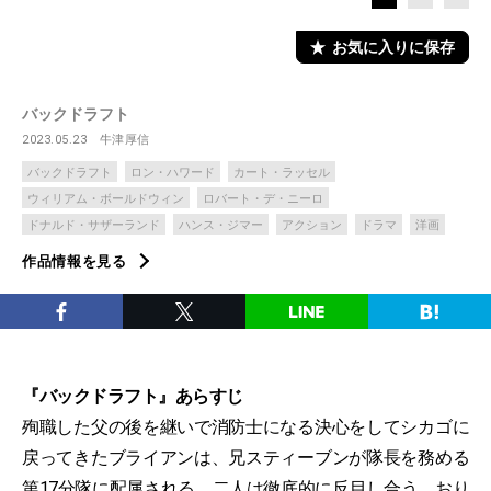
お気に入りに保存
バックドラフト
2023.05.23
牛津厚信
バックドラフト
ロン・ハワード
カート・ラッセル
ウィリアム・ボールドウィン
ロバート・デ・ニーロ
ドナルド・サザーランド
ハンス・ジマー
アクション
ドラマ
洋画
作品情報を見る
『バックドラフト』あらすじ
殉職した父の後を継いで消防士になる決心をしてシカゴに
戻ってきたブライアンは、兄スティーブンが隊長を務める
第17分隊に配属される。二人は徹底的に反目し合う。おり