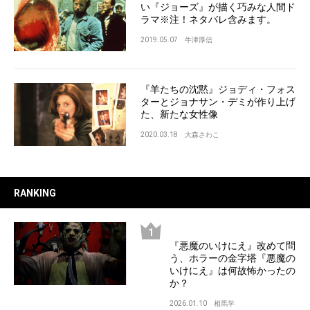
い『ジョーズ』が描く巧みな人間ド
ラマ※注！ネタバレ含みます。
2019.05.07
牛津厚信
『羊たちの沈黙』ジョディ・フォス
ターとジョナサン・デミが作り上げ
た、新たな女性像
2020.03.18
大森さわこ
RANKING
『悪魔のいけにえ』改めて問
う、ホラーの金字塔『悪魔の
いけにえ』は何故怖かったの
か？
2026.01.10
相馬学