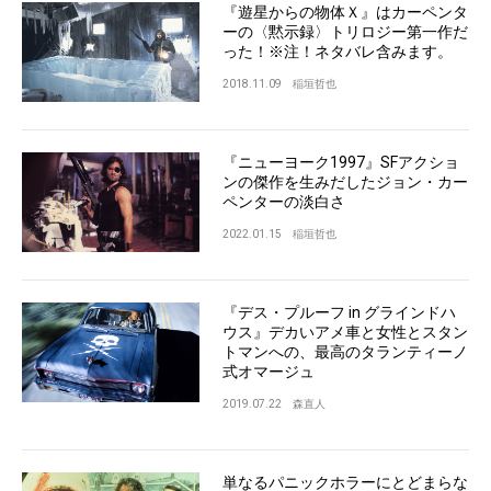
『遊星からの物体Ｘ』はカーペンタ
ーの〈黙示録〉トリロジー第一作だ
った！※注！ネタバレ含みます。
2018.11.09
稲垣哲也
『ニューヨーク1997』SFアクショ
ンの傑作を生みだしたジョン・カー
ペンターの淡白さ
2022.01.15
稲垣哲也
『デス・プルーフ in グラインドハ
ウス』デカいアメ車と女性とスタン
トマンへの、最高のタランティーノ
式オマージュ
2019.07.22
森直人
単なるパニックホラーにとどまらな