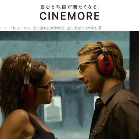
ン
『ヒットマン』恋に落ちた大学教授、恋にもがく偽の殺し屋