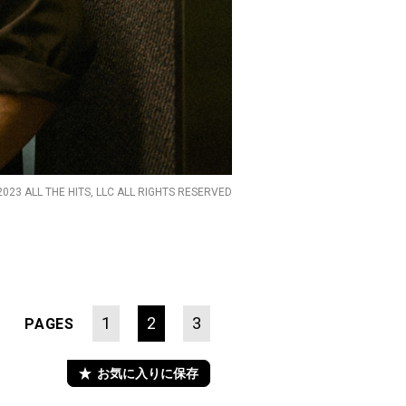
2023 ALL THE HITS, LLC ALL RIGHTS RESERVED
1
2
3
PAGES
お気に入りに保存