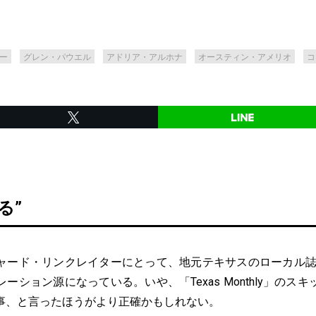
ー
グレン・パウエル
アドリア・アルホナ
オースティン・アメリオ
コ
る”
ド・リンクレイターにとって、地元テキサスのローカル誌「Texa
ーション源になっている。いや、「Texas Monthly」のス
事、と言ったほうがより正確かもしれない。