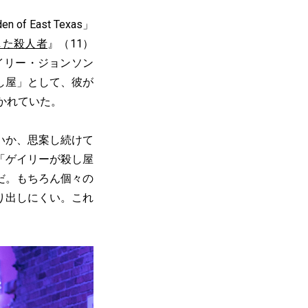
f East Texas」
した殺人者
』（11）
イリー・ジョンソン
し屋」として、彼が
かれていた。
いか、思案し続けて
「ゲイリーが殺し屋
だ。もちろん個々の
り出しにくい。これ