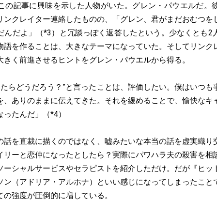
の記事に興味を示した人物がいた。グレン・パウエルだ。
リンクレイター連絡したものの、「グレン、君がまだおむつを
だんだよ」（*3）と冗談っぽく返答したという。少なくとも2
物語を作ることは、大きなテーマになっていた。そしてリンク
大きく前進させるヒントをグレン・パウエルから得る。
緩めたらどうだろう？”と言ったことは、評価したい。僕はいつも
を、ありのままに伝えてきた。それを緩めることで、愉快なキ
ったんだ」（*4）
話を直裁に描くのではなく、嘘みたいな本当の話を虚実織り
イリーと恋仲になったとしたら？実際にパワハラ夫の殺害を相
ソーシャルサービスやセラピストを紹介しただけ。だが『ヒッ
ソン（アドリア・アルホナ）といい感じになってしまったこと
ての強度が圧倒的に増している。