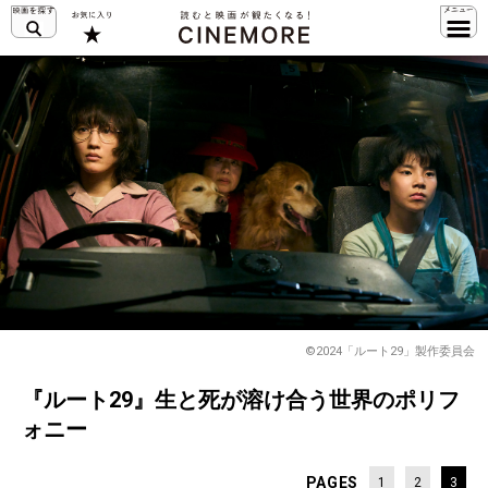
©2024「ルート29」製作委員会
『ルート29』生と死が溶け合う世界のポリフ
ォニー
PAGES
1
2
3