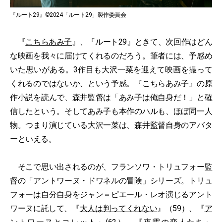
『ルート29』©2024「ルート29」製作委員会
『
こちらあみ子
』、『ルート29』ときて、次回作はどん
な映画を我々に届けてくれるのだろう。筆者には、予感め
いた思いがある。3作目も大沢一菜を迎えて映画を撮って
くれるのではないか、という予感。『こちらあみ子』の原
作小説を読んで、森井監督は「あみ子は俺自身だ！」と確
信したという。そしてあみ子も本作のハルも、ほぼ同一人
物。つまり演じている大沢一菜は、森井監督自身のアバタ
ーといえる。
そこで思い出されるのが、フランソワ・トリュフォー監
督の「アントワーヌ・ドワネルの冒険」シリーズ。トリュ
フォーは自分自身をジャン＝ピエール・レオ演じるアント
ワーヌに託して、『
大人は判ってくれない
』（59）、『
ア