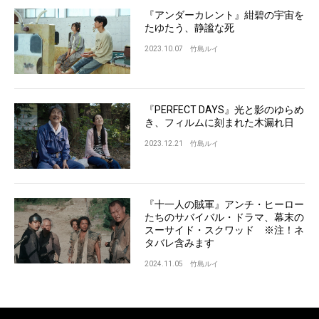
『アンダーカレント』紺碧の宇宙を
たゆたう、静謐な死
2023.10.07
竹島ルイ
『PERFECT DAYS』光と影のゆらめ
き、フィルムに刻まれた木漏れ日
2023.12.21
竹島ルイ
『十一人の賊軍』アンチ・ヒーロー
たちのサバイバル・ドラマ、幕末の
スーサイド・スクワッド ※注！ネ
タバレ含みます
2024.11.05
竹島ルイ