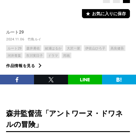
お気に入りに保存
ルート29
2024.11.06
竹島ルイ
ルート29
森井勇佑
綾瀬はるか
大沢一菜
伊佐山ひろ子
高良健吾
河井青葉
市川実日子
ドラマ
邦画
作品情報を見る
森井監督流「アントワーヌ・ドワネ
ルの冒険」