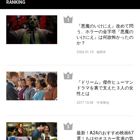
RANKING
『悪魔のいけにえ』改めて問
う、ホラーの金字塔『悪魔の
いけにえ』は何故怖かったの
か？
2026.01.10
相馬学
『ドリーム』傑作ヒューマン
ドラマを裏で支えた３人の女
性とは
2017.10.03
牛津厚信
最新！A24のおすすめ映画67
選！もはやオスカー常連の気