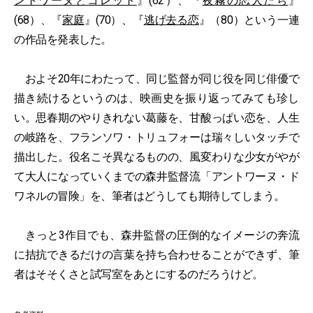
ントワーヌとコレット
』(62）、『
夜霧の恋人たち
』
(68）、『
家庭
』(70）、『
逃げ去る恋
』（80）という一連
の作品を発表した。
およそ20年にわたって、同じ監督が同じ役を同じ俳優で
描き続けるというのは、映画史を振り返ってみても珍し
い。思春期のやりきれない葛藤を、甘酸っぱい恋を、人生
の岐路を、フランソワ・トリュフォーは瑞々しいタッチで
描出した。役名こそ異なるものの、風変わりな少女がやが
て大人になっていくまでの森井監督流「アントワーヌ・ド
ワネルの冒険」を、筆者はどうしても期待してしまう。
きっと3作目でも、森井監督の圧倒的なイメージの奔流
に拮抗できるだけの言葉を持ち合わせることができず、筆
者はそそくさと試写室をあとにするのだろうけど。