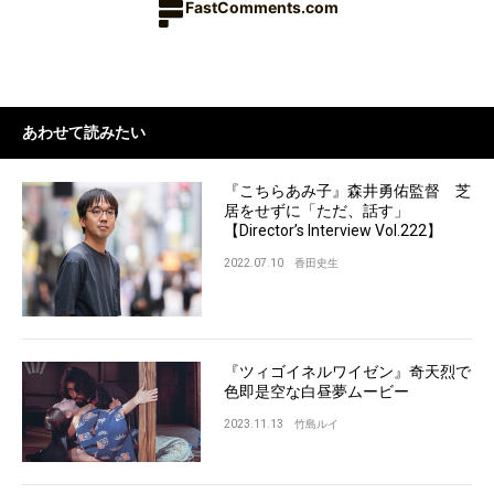
FastComments.com
あわせて読みたい
『こちらあみ子』森井勇佑監督 芝
居をせずに「ただ、話す」
【Director’s Interview Vol.222】
2022.07.10
香田史生
『ツィゴイネルワイゼン』奇天烈で
色即是空な白昼夢ムービー
2023.11.13
竹島ルイ