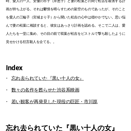
時、愛人の一人、女優の市子（岸恵子）と妻の松葉との間で松吉を殺害する計
画が持ち上がる。それは鬱憤を晴らすための架空のものであったが、そのこと
を愛人の三輪子（宮城まり子）から聞いた松吉の心中は穏やかでない。思い悩
んで妻の松葉に相談すると、彼女はあっさり計画を認める。そこで二人は、愛
人たちを一堂に集め、その目の前で双葉が松吉をピストルで撃ち殺したように
見せかける狂言殺人を企てる。。
Index
忘れ去られていた『黒い十人の女』
数々の名作を甦らせた渋谷系映画
若い観客が再発見した現役の巨匠・市川崑
忘れ去られていた『黒い十人の女』