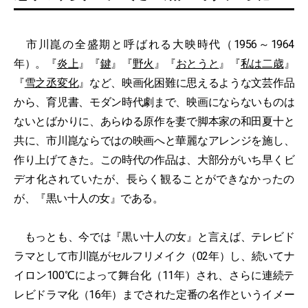
市川崑の全盛期と呼ばれる大映時代（1956～1964
年）。『
炎上
』『
鍵
』『
野火
』『
おとうと
』『
私は二歳
』
『
雪之丞変化
』など、映画化困難に思えるような文芸作品
から、育児書、モダン時代劇まで、映画にならないものは
ないとばかりに、あらゆる原作を妻で脚本家の和田夏十と
共に、市川崑ならではの映画へと華麗なアレンジを施し、
作り上げてきた。この時代の作品は、大部分がいち早くビ
デオ化されていたが、長らく観ることができなかったの
が、『黒い十人の女』である。
もっとも、今では『黒い十人の女』と言えば、テレビド
ラマとして市川崑がセルフリメイク（02年）し、続いてナ
イロン100℃によって舞台化（11年）され、さらに連続テ
レビドラマ化（16年）までされた定番の名作というイメー