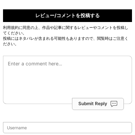
レビュー/コメントを投稿する
利用規約
に同意の上、作品や記事に関するレビューやコメントを投稿し
てください。
投稿にはネタバレが含まれる可能性もありますので、閲覧時はご注意く
ださい。
Submit Reply