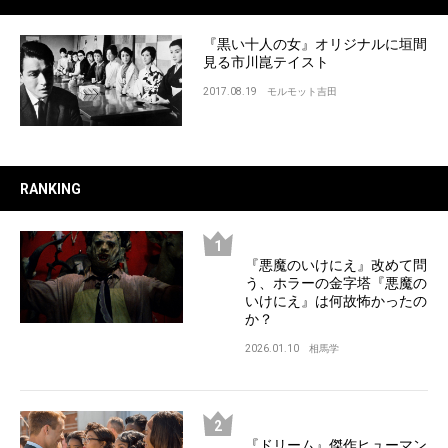
『黒い十人の女』オリジナルに垣間
見る市川崑テイスト
2017.08.19
モルモット吉田
RANKING
『悪魔のいけにえ』改めて問
う、ホラーの金字塔『悪魔の
いけにえ』は何故怖かったの
か？
2026.01.10
相馬学
『ドリーム』傑作ヒューマン