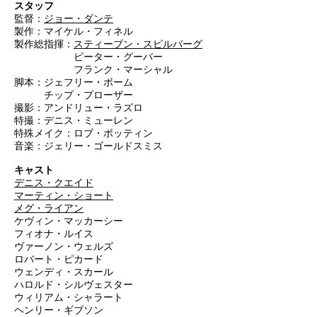
スタッフ
監督：
ジョー・ダンテ
製作：マイケル・フィネル
製作総指揮：
スティーブン・スピルバーグ
ピーター・グーバー
フランク・マーシャル
脚本：ジェフリー・ボーム
チップ・プローザー
撮影：アンドリュー・ラズロ
特撮：デニス・ミューレン
特殊メイク：ロブ・ボッティン
音楽：ジェリー・ゴールドスミス
キャスト
デニス・クエイド
マーティン・ショート
メグ・ライアン
ケヴィン・マッカーシー
フィオナ・ルイス
ヴァーノン・ウェルズ
ロバート・ピカード
ウェンディ・スカール
ハロルド・シルヴェスター
ウィリアム・シャラート
ヘンリー・ギブソン