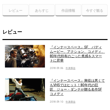
レビュー
あらすじ
作品情報
今すぐ観る
レビュー
『インナースペース』SF、バディ
ムービー、アクション、コメディ、
80年代特有のごった煮感をスマー
トに昇華
2018.09.06
牛津厚信
『インナースペース』興収は悪くて
もVHSではヒット！80年代の巨
匠、ジョー・ダンテが贈る名作SF
コメディ
2018.09.10
牛津厚信