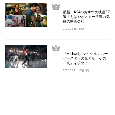
最新！A24のおすすめ映画67
選！もはやオスカー常連の気
鋭の映画会社
2025.03.18
SYO
『Michael／マイケル』スー
パースターの光と影、その
「光」を求めて
2026.06.11
斉藤博昭