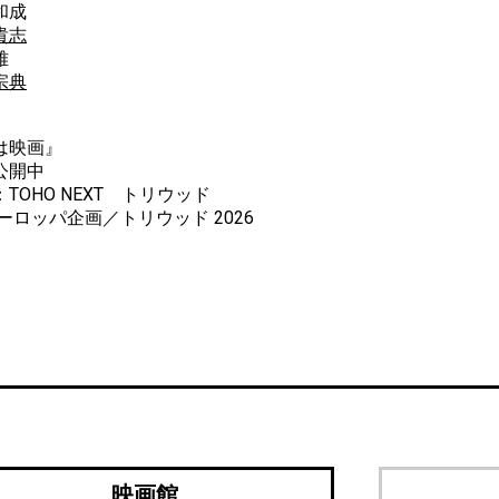
和成
貴志
雅
宗典
は映画』
公開中
TOHO NEXT トリウッド
ヨーロッパ企画／トリウッド 2026
映画館