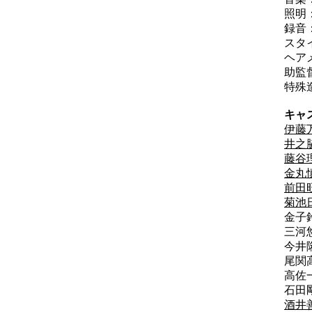
照明
録音
スタ
ヘア
助監
特殊
キャ
伊藤
井之
藤谷
金丸
前田
菊池
金子
三河
今井
尾関
高佐
石田
酒井