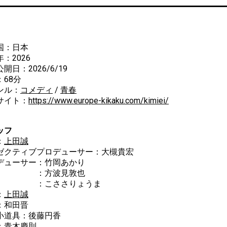
国：日本
：2026
開日：2026/6/19
：68分
ンル：
コメディ
/
青春
サイト：
https://www.europe-kikaku.com/kimiei/
ッフ
：
上田誠
ゼクティブプロデューサー：大槻貴宏
デューサー：竹岡あかり
方波見敦也
こささりょうま
：
上田誠
：和田晋
小道具：後藤円香
：青木慶則