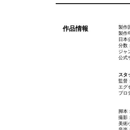
製作
作品情報
製作年
日本公
分数
ジャ
公式
スタ
監督
エグ
プロ
：
：
脚本
撮影
美術
音楽