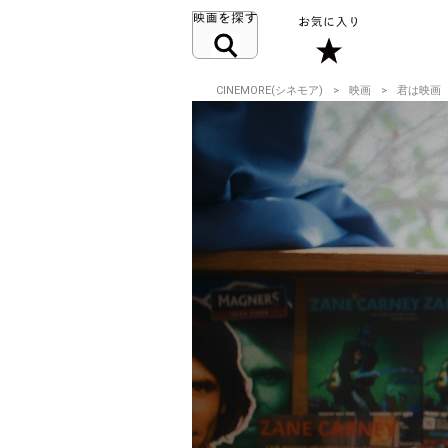
CINEMORE(シネモア)
映画
君は映画