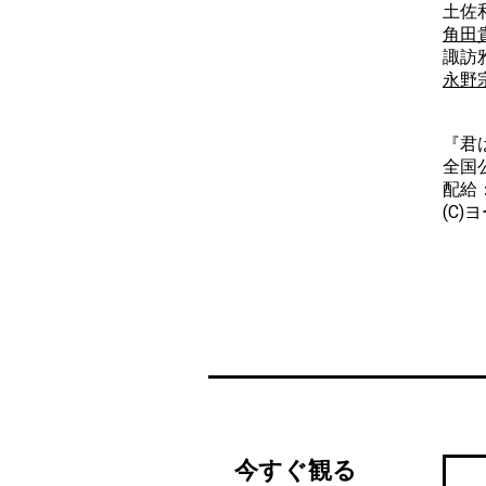
土佐
角田
諏訪
永野
『君
全国
配給：
(C)
今すぐ観る