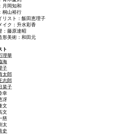
：月岡知和
：桐山裕行
イリスト：飯田恵理子
メイク：升水彩香
督：藤原達昭
造形美術：和田元
スト
万理華
脇海
理子
慎太郎
旺志郎
日菜子
鈴幸
悠冴
隆文
高文
一慈
剛太
善史