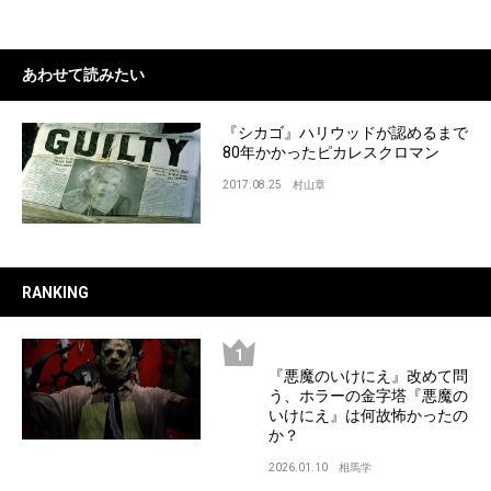
あわせて読みたい
『シカゴ』ハリウッドが認めるまで
80年かかったピカレスクロマン
2017.08.25
村山章
RANKING
『悪魔のいけにえ』改めて問
う、ホラーの金字塔『悪魔の
いけにえ』は何故怖かったの
か？
2026.01.10
相馬学