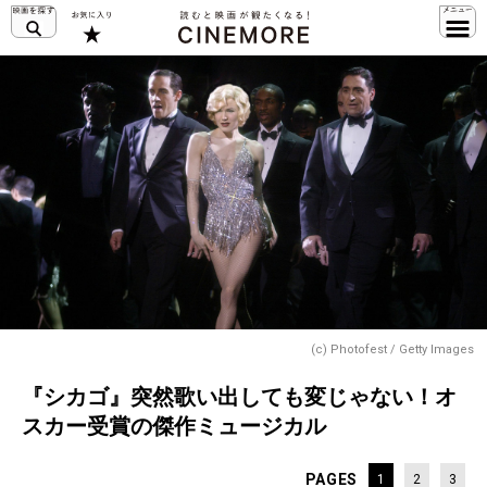
(c) Photofest / Getty Images
『シカゴ』突然歌い出しても変じゃない！オ
スカー受賞の傑作ミュージカル
PAGES
1
2
3