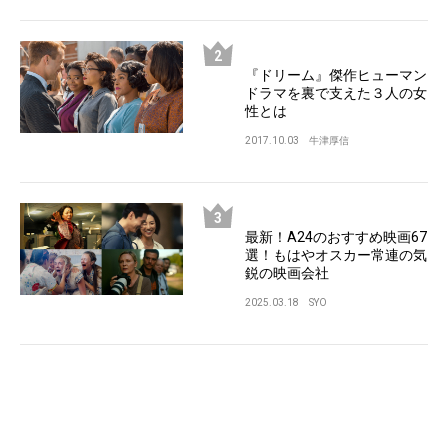
『ドリーム』傑作ヒューマン
ドラマを裏で支えた３人の女
性とは
2017.10.03
牛津厚信
最新！A24のおすすめ映画67
選！もはやオスカー常連の気
鋭の映画会社
2025.03.18
SYO