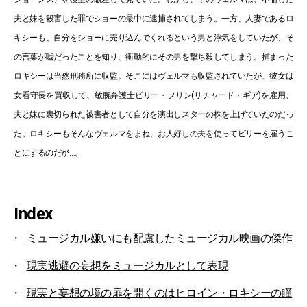
夫と妹を殺害した罪でショーの最中に逮捕されてしまう。一方、人妻であるロ
キシーも、自分をショーに売り込んでくれるという男と浮気をしていたが、そ
の言葉が嘘だったことを知り、衝動的にその男を撃ち殺してしまう。捕まった
ロキシーは当然刑務所に収監。そこにはヴェルマも収監されていたが、彼女は
女看守長を買収して、敏腕弁護士ビリー・フリン(リチャード・ギア)を雇用、
夫と妹に裏切られた被害者として自分を演出しスターの株を上げていたのだっ
た。ロキシーもそんなヴェルマをまね、お人好しの夫を使ってビリーを雇うこ
とにするのだが…。
Index
ミュージカル嫌いにも配慮したミュージカル映画の傑作
現実逃避の妄想をミュージカルとして表現
現実と妄想の境の扉を開くのはヒロイン・ロキシーの瞳