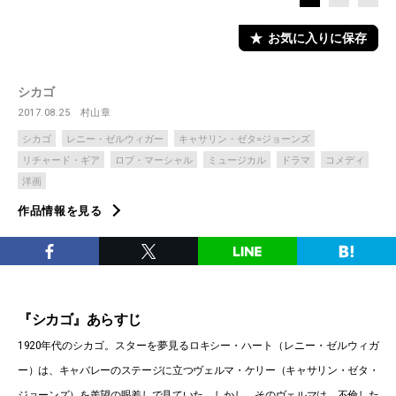
お気に入りに保存
シカゴ
2017.08.25
村山章
シカゴ
レニー・ゼルウィガー
キャサリン・ゼタ=ジョーンズ
リチャード・ギア
ロブ・マーシャル
ミュージカル
ドラマ
コメディ
洋画
作品情報を見る
『シカゴ』あらすじ
1920年代のシカゴ。スターを夢見るロキシー・ハート（レニー・ゼルウィガ
ー）は、キャバレーのステージに立つヴェルマ・ケリー（キャサリン・ゼタ・
ジョーンズ）を羨望の眼差しで見ていた。しかし、そのヴェルマは、不倫した