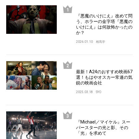
『悪魔のいけにえ』改めて問
う、ホラーの金字塔『悪魔の
いけにえ』は何故怖かったの
か？
2026.01.10
相馬学
最新！A24のおすすめ映画67
選！もはやオスカー常連の気
鋭の映画会社
2025.03.18
SYO
『Michael／マイケル』スー
パースターの光と影、その
「光」を求めて