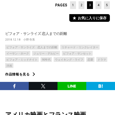
PAGES
1
2
3
4
5
お気に入りに保存
ビフォア・サンライズ 恋人までの距離
2018.12.18
小野寺系
ビフォア・サンライズ 恋人までの距離
リチャード・リンクレイター
イーサン・ホーク
ジュリー・デルピー
ビフォア・サンセット
ビフォア・ミッドナイト
90年代
ウェイキング・ライフ
恋愛
ドラマ
洋画
作品情報を見る
アメリカ映画とフランス映画