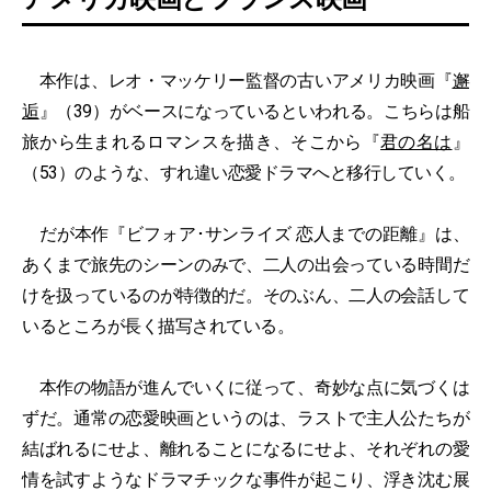
本作は、レオ・マッケリー監督の古いアメリカ映画『
邂
逅
』（39）がベースになっているといわれる。こちらは船
旅から生まれるロマンスを描き、そこから『
君の名は
』
（53）のような、すれ違い恋愛ドラマへと移行していく。
だが本作『ビフォア･サンライズ 恋人までの距離』は、
あくまで旅先のシーンのみで、二人の出会っている時間だ
けを扱っているのが特徴的だ。そのぶん、二人の会話して
いるところが長く描写されている。
本作の物語が進んでいくに従って、奇妙な点に気づくは
ずだ。通常の恋愛映画というのは、ラストで主人公たちが
結ばれるにせよ、離れることになるにせよ、それぞれの愛
情を試すようなドラマチックな事件が起こり、浮き沈む展