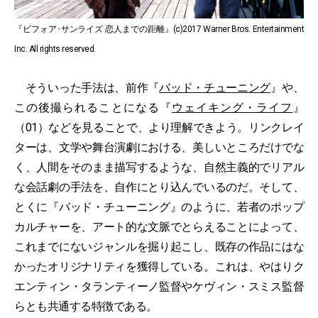
『ビフォア･サンライズ 恋人までの距離』(c)2017 Warner Bros. Entertainment
Inc. All rights reserved.
そういった手法は、前作『
バッド・チューニング
』や、
この後撮られることになる『
ウェイキング・ライフ
』
（01）などを見ることで、より理解できよう。リンクレイ
ターは、文学や舞台演劇における、美しいところだけでな
く、人間をそのまま描写するような、自然主義的でリアル
な会話劇の手法を、自作にとり込んでいるのだ。そして、
とくに『バッド・チューニング』のように、若者のポップ
カルチャーを、アート的な文脈でとらえることによって、
これまでにないジャンルを掘り起こし、既存の作品にはな
かったオリジナリティを獲得している。これは、やはりク
エンティン・タランティーノ監督やケヴィン・スミス監督
らとも共通する特徴である。