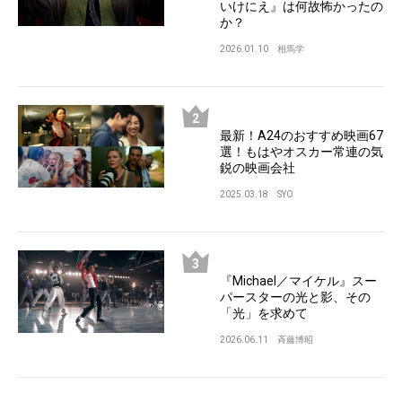
いけにえ』は何故怖かったの
か？
2026.01.10
相馬学
最新！A24のおすすめ映画67
選！もはやオスカー常連の気
鋭の映画会社
2025.03.18
SYO
『Michael／マイケル』スー
パースターの光と影、その
「光」を求めて
2026.06.11
斉藤博昭