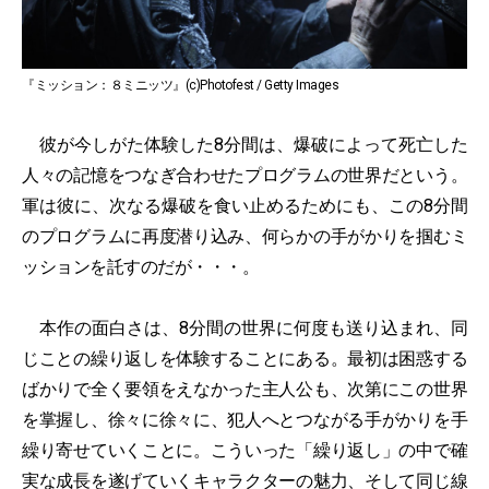
『ミッション：８ミニッツ』(c)Photofest / Getty Images
彼が今しがた体験した8分間は、爆破によって死亡した
人々の記憶をつなぎ合わせたプログラムの世界だという。
軍は彼に、次なる爆破を食い止めるためにも、この8分間
のプログラムに再度潜り込み、何らかの手がかりを掴むミ
ッションを託すのだが・・・。
本作の面白さは、8分間の世界に何度も送り込まれ、同
じことの繰り返しを体験することにある。最初は困惑する
ばかりで全く要領をえなかった主人公も、次第にこの世界
を掌握し、徐々に徐々に、犯人へとつながる手がかりを手
繰り寄せていくことに。こういった「繰り返し」の中で確
実な成長を遂げていくキャラクターの魅力、そして同じ線