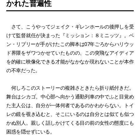
かれた普遍性
さて、こうやってジェイク・ギレンホールの後押しを受
けて監督就任が決まった『ミッション：８ミニッツ』。ベ
ン・リプリーが手がけたこの脚本は07年ごろからハリウッ
ド界隈をザワつかせていたものの、この突飛なアイディア
を的確に映像化できる才能がなかなか現れないことが本作
の不幸だった。
何しろこのストーリーの複雑さときたら折り紙付きだ。
舞台はシカゴ。中心部へ向かう通勤列車の中でふと目覚め
た主人公は、自分が一体何者であるのかわからない。トイ
レの鏡を覗き込むと、そこにいるのは自分とは似ても似つ
かぬ別人。親しく話しかけてくる目の前の女性の態度にも
困惑を隠せずにいる。