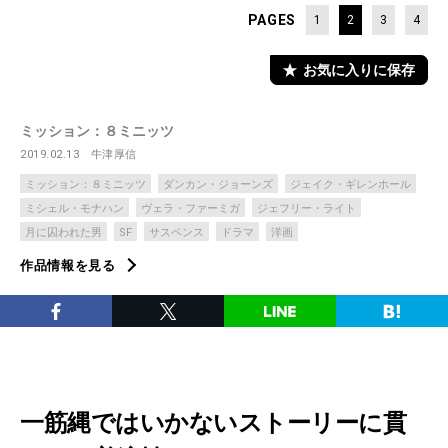
PAGES
1
2
3
4
お気に入りに保存
ミッション：８ミニッツ
2019.02.13
牛津厚信
ミッション：８ミニッツ
ダンカン・ジョーンズ
ジェイク・ギレンホール
ミシェル・モナハン
ヴェラ・ファーミガ
ジェフリー・ライト
月に囚われた男
SF
サスペンス
ドラマ
洋画
作品情報を見る
一筋縄ではいかないストーリーに貫