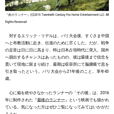
『炎のランナー』(C)2015 Twentieth Century Fox Home Entertainment LLC. All
Rights Reserved.
対するエリック・リデルは、パリ大会後、すぐさま中国
へと布教活動に赴き、伝道のために尽くした。だが、戦争
の足音は日に日に高まり、時は日本占領時代に突入。国外
へ脱出するチャンスはあったものの、彼は最後まで信念を
貫いて現地に留まり続け、最期は収容所にて脳腫瘍で息を
引き取ったという。パリ大会から21年後のこと。享年43
歳。
心に焔を絶やさなかったランナーの「その後」は、2016
年に制作された『
最後のランナー
』という映画でも描かれ
ている。気になった方はぜひご覧になってみてはいかがだ