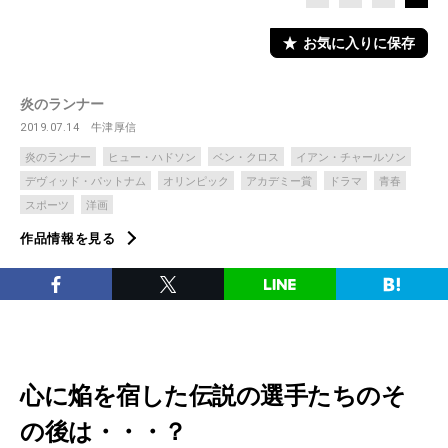
お気に入りに保存
炎のランナー
2019.07.14
牛津厚信
炎のランナー
ヒュー・ハドソン
ベン・クロス
イアン・チャールソン
デヴィッド・パットナム
オリンピック
アカデミー賞
ドラマ
青春
スポーツ
洋画
作品情報を見る
心に焔を宿した伝説の選手たちのそ
の後は・・・？