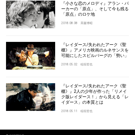
『小さな恋のメロディ』アラン・パ
ーカーの「原点」、そして今も残る
「原点」のロケ地
2018.08.08
斉藤博昭
『レイダース/失われたアーク《聖
櫃》』アメリカ映画のルネサンスを
可能にしたスピルバーグの「勢い」
2018.05.02
稲垣哲也
『レイダース/失われたアーク《聖
櫃》』2人の少年が作った「リメイ
ク版レイダース！」から見える「レ
イダース」の本質とは
2018.05.11
稲垣哲也