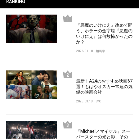
RANKING
『悪魔のいけにえ』改めて問
う、ホラーの金字塔『悪魔の
いけにえ』は何故怖かったの
か？
2026.01.10
相馬学
最新！A24のおすすめ映画67
選！もはやオスカー常連の気
鋭の映画会社
2025.03.18
SYO
『Michael／マイケル』スー
パースターの光と影、その