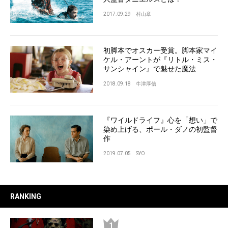
2017.09.29
村山章
初脚本でオスカー受賞。脚本家マイ
ケル・アーントが『リトル・ミス・
サンシャイン』で魅せた魔法
2018.09.18
牛津厚信
『ワイルドライフ』心を「想い」で
染め上げる、ポール・ダノの初監督
作
2019.07.05
SYO
RANKING