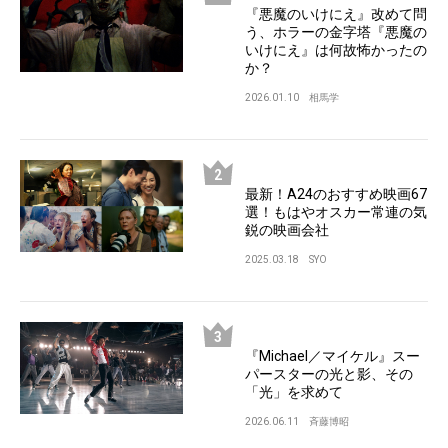
『悪魔のいけにえ』改めて問
う、ホラーの金字塔『悪魔の
いけにえ』は何故怖かったの
か？
2026.01.10
相馬学
最新！A24のおすすめ映画67
選！もはやオスカー常連の気
鋭の映画会社
2025.03.18
SYO
『Michael／マイケル』スー
パースターの光と影、その
「光」を求めて
2026.06.11
斉藤博昭