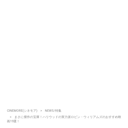
CINEMORE(シネモア)
NEWS/特集
まさに傑作の宝庫！ハリウッドの実力派ロビン・ウィリアムズのおすすめ映
画19選！