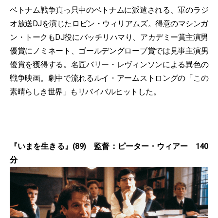
ベトナム戦争真っ只中のベトナムに派遣される、軍のラジ
オ放送DJを演じたロビン・ウィリアムズ。得意のマシンガ
ン・トークもDJ役にバッチリハマり、アカデミー賞主演男
優賞にノミネート、ゴールデングローブ賞では見事主演男
優賞を獲得する。名匠バリー・レヴィンソンによる異色の
戦争映画。劇中で流れるルイ・アームストロングの「この
素晴らしき世界」もリバイバルヒットした。
『いまを生きる』(89) 監督：ピーター・ウィアー 140
分