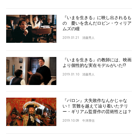
『いまを生きる』に映し出されるも
の 憂いを含んだロビン・ウィリア
ムズの瞳
2019.01.21
清藤秀人
『いまを生きる』の教師には、映画
より個性的な実在モデルがいた!?
2019.01.10
清藤秀人
『バロン』大失敗作なんかじゃな
い！ 苦難を越えて辿り着いたテリ
ー・ギリアム監督作の芸術性とは？
2019.10.09
牛津厚信