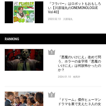
『フラバー』はロボットもおもしろ
い【川原瑞丸のCINEMONOLOGUE
Vol.40】
2020.02.13
川原瑞丸
RANKING
『悪魔のいけにえ』改めて問
う、ホラーの金字塔『悪魔の
いけにえ』は何故怖かったの
か？
2026.01.10
相馬学
『ドリーム』傑作ヒューマン
ドラマを裏で支えた３人の女