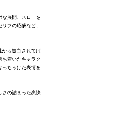
ポな展開、スローを
セリフの応酬など、
性から告白されてば
落ち着いたキャラク
はっちゃけた表情を
しさの詰まった爽快