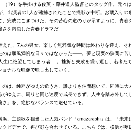
』（19）を手掛ける俊英・藤井道人監督とのタッグ作。元々は2
が、出演者の1人が逮捕されたことで撮影が中断。お蔵入りの
て、完成にこぎつけた。その苦心の道のりが示すように、青春
強さを内包した青春ドラマだ。
控えた、7人の男女。楽しく無邪気な時間は終わりを迎え、そ
たのは順風満帆な日々ではなかった――。夢と現実の狭間に苦
人生に絶望してしまう者……。挫折と失敗を繰り返し、若者た
ショナルな映像で映し出していく。
たのは、純粋がゆえの危うさ。誰よりも仲間想いで、同時に大
るがゆえに、周りと同じ速度で成長できず、人生を踏み外して
脆さ」を、絶妙なバランスで魅せている。
浜、主題歌を担当した人気バンド「amazarashi」は、『未
ックビデオで、再び顔を合わせている。こちらでは、横浜が夢