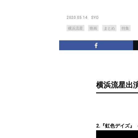
2020.05.14
SYO
横浜流星
映画
まとめ
特集
横浜流星出演
2.『虹色デイズ』