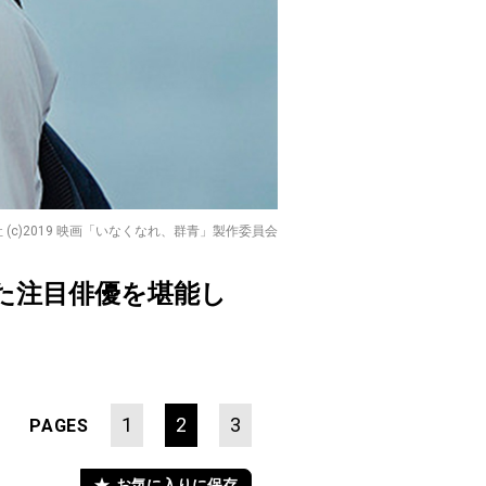
社 (c)2019 映画「いなくなれ、群青」製作委員会
た注目俳優を堪能し
1
2
3
PAGES
お気に入りに保存