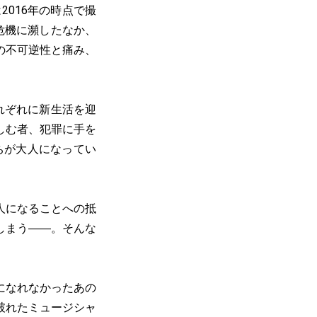
016年の時点で撮
危機に瀕したなか、
の不可逆性と痛み、
れぞれに新生活を迎
しむ者、犯罪に手を
ちが大人になってい
人になることへの抵
しまう――。そんな
来になれなかったあの
破れたミュージシャ