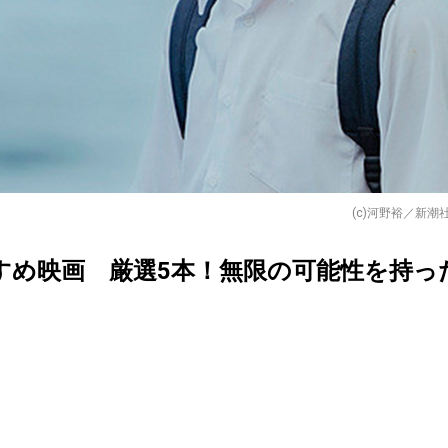
(c)河野裕／新潮
すめ映画 厳選5本！無限の可能性を持っ