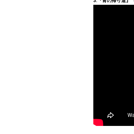
3.『青の帰り道』