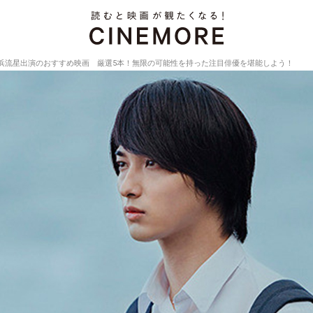
浜流星出演のおすすめ映画 厳選5本！無限の可能性を持った注目俳優を堪能しよう！