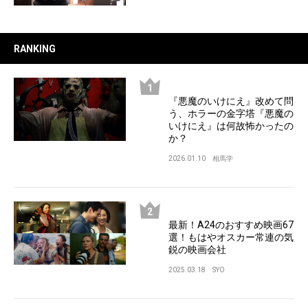
RANKING
『悪魔のいけにえ』改めて問
う、ホラーの金字塔『悪魔の
いけにえ』は何故怖かったの
か？
2026.01.10
相馬学
最新！A24のおすすめ映画67
選！もはやオスカー常連の気
鋭の映画会社
2025.03.18
SYO