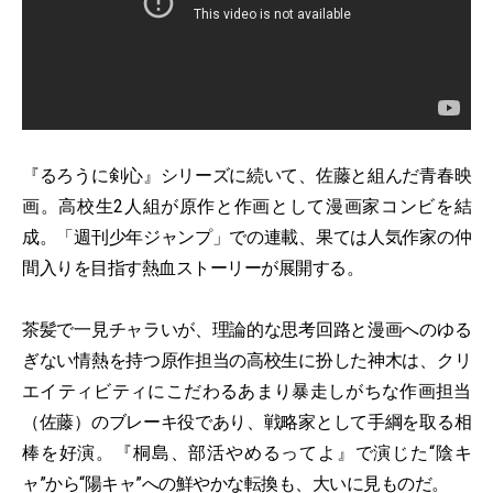
『るろうに剣心』シリーズに続いて、佐藤と組んだ青春映
画。高校生2人組が原作と作画として漫画家コンビを結
成。「週刊少年ジャンプ」での連載、果ては人気作家の仲
間入りを目指す熱血ストーリーが展開する。
茶髪で一見チャラいが、理論的な思考回路と漫画へのゆる
ぎない情熱を持つ原作担当の高校生に扮した神木は、クリ
エイティビティにこだわるあまり暴走しがちな作画担当
（佐藤）のブレーキ役であり、戦略家として手綱を取る相
棒を好演。『桐島、部活やめるってよ』で演じた“陰キ
ャ”から“陽キャ”への鮮やかな転換も、大いに見ものだ。