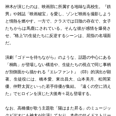
神木が演じたのは、映画部に所属する地味な高校生。『鉄
男』や雑誌「映画秘宝」を愛し、ゾンビ映画を撮影しよう
と情熱を燃やす。一方で、クラスでは日陰の存在で、女子
たちからは馬鹿にされている。そんな彼が感情を爆発さ
せ、“格上”の生徒たちに反逆するシーンは、屈指の名場面
だ。
演劇『ゴドーを待ちながら』のような、話題の中心にある
「桐島」が登場しない構造や、生徒たちの視点で同じ事柄
が別側面から描かれる『エレファント』（03）的演出が顕
著。生徒役には、橋本愛、東出昌大、山本美月、松岡茉
優、仲野太賀といった若手俳優が集結。『遠くの空に消え
た』でヒロインを演じた大後寿々花も登場する。
なお、高橋優が歌う主題歌「陽はまた昇る」のミュージッ
クビデオにも神木が出演しており、本作のサイドストリー