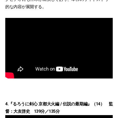
的な内容が展開する。
4.『るろうに剣心 京都大火編 / 伝説の最期編』（14） 監
督：大友啓史 139分／135分