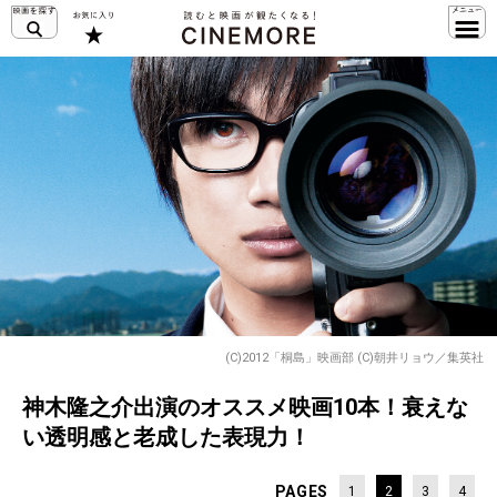
(C)2012「桐島」映画部 (C)朝井リョウ／集英社
神木隆之介出演のオススメ映画10本！衰えな
い透明感と老成した表現力！
PAGES
1
2
3
4