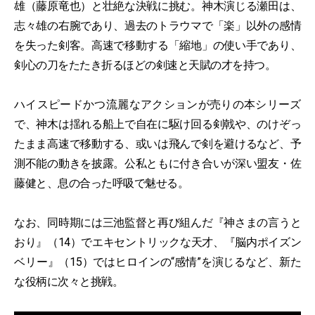
雄（藤原竜也）と壮絶な決戦に挑む。神木演じる瀬田は、
志々雄の右腕であり、過去のトラウマで「楽」以外の感情
を失った剣客。高速で移動する「縮地」の使い手であり、
剣心の刀をたたき折るほどの剣速と天賦の才を持つ。
ハイスピードかつ流麗なアクションが売りの本シリーズ
で、神木は揺れる船上で自在に駆け回る剣戟や、のけぞっ
たまま高速で移動する、或いは飛んで剣を避けるなど、予
測不能の動きを披露。公私ともに付き合いが深い盟友・佐
藤健と、息の合った呼吸で魅せる。
なお、同時期には三池監督と再び組んだ『神さまの言うと
おり』（14）でエキセントリックな天才、『脳内ポイズン
ベリー』（15）ではヒロインの“感情”を演じるなど、新た
な役柄に次々と挑戦。