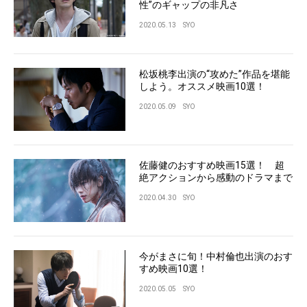
性”のギャップの非凡さ
2020.05.13
SYO
松坂桃李出演の“攻めた”作品を堪能
しよう。オススメ映画10選！
2020.05.09
SYO
佐藤健のおすすめ映画15選！ 超
絶アクションから感動のドラマまで
2020.04.30
SYO
今がまさに旬！中村倫也出演のおす
すめ映画10選！
2020.05.05
SYO