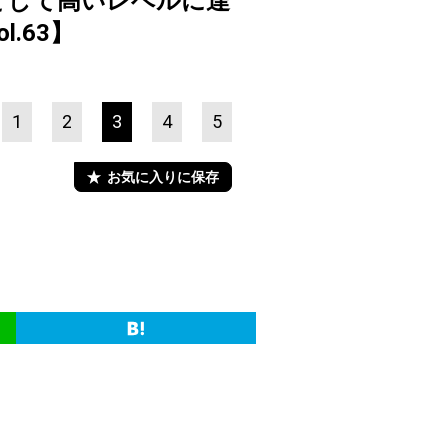
として高いレベルに達
l.63】
1
2
3
4
5
お気に入りに保存