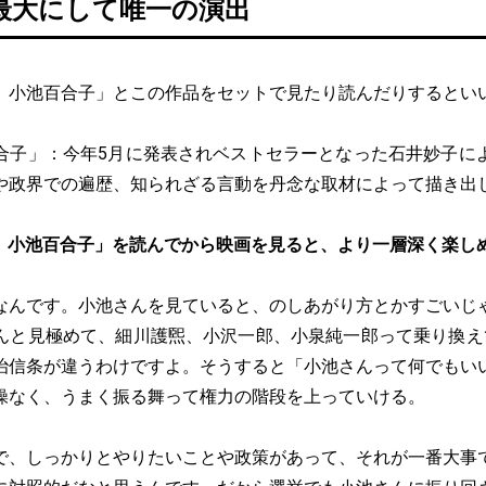
最大にして唯一の演出
 小池百合子」とこの作品をセットで見たり読んだりするとい
。
合子」：今年5月に発表されベストセラーとなった石井妙子に
や政界での遍歴、知られざる言動を丹念な取材によって描き出
 小池百合子」を読んでから映画を見ると、より一層深く楽し
なんです。小池さんを見ていると、のしあがり方とかすごいじ
んと見極めて、細川護煕、小沢一郎、小泉純一郎って乗り換え
治信条が違うわけですよ。そうすると「小池さんって何でもい
操なく、うまく振る舞って権力の階段を上っていける。
で、しっかりとやりたいことや政策があって、それが一番大事