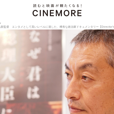
w
 エンタメとして高いレベルに達した、稀有な政治家ドキュメンタリー【Director’s Interv