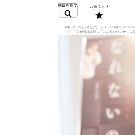
CINEMORE(シネモア)
Director‘s Intervie
『なぜ君は総理大臣になれないのか』大島新監督