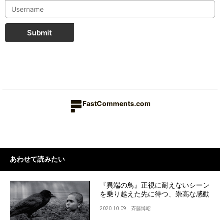
Submit
FastComments.com
あわせて読みたい
『異端の鳥』正視に耐えないシーン
を乗り越えた先に待つ、崇高な感動
2020.10.09
斉藤博昭