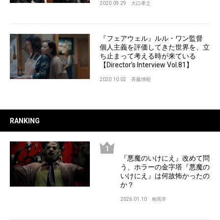
2020.09.29
大口孝之
『フェアウェル』ルル・ワン監督
個人主義を評価してきた世界を、立
ち止まって考える時が来ている
【Director’s Interview Vol.81】
2020.10.02
斉藤博昭
RANKING
『悪魔のいけにえ』改めて問
う、ホラーの金字塔『悪魔の
いけにえ』は何故怖かったの
か？
2026.01.10
相馬学