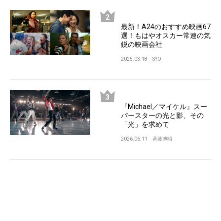
最新！A24のおすすめ映画67
選！もはやオスカー常連の気
鋭の映画会社
2025.03.18
SYO
『Michael／マイケル』スー
パースターの光と影、その
「光」を求めて
2026.06.11
斉藤博昭