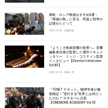
東欧・ロシア映画おすすめ6選：
『異端の鳥』に至る、民族と戦争の
記憶をたどって
2020.10.05
高森郁哉
『ようこそ映画音響の世界へ』音響
編集者自身が監督した傑作ドキュメ
ンタリー ミッジ・コスティン監督
インタビュー【Director’s Interview
Vol.85】
2020.10.16
尾崎一男
『TENET テネット』物理学者が徹
底検証！“逆行する”世界とは何だっ
たのか？ ※ネタバレ注意
【CINEMORE ACADEMY Vol.9】