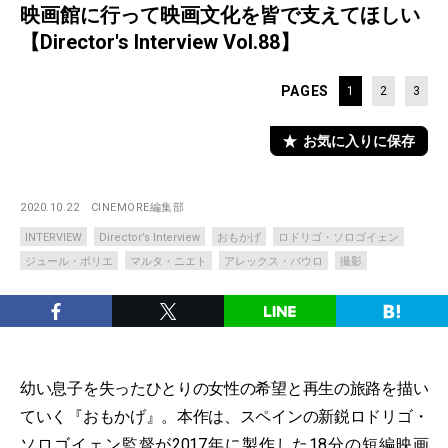
映画館に行って映画文化を皆で支えてほしい
【Director's Interview Vol.88】
PAGES
1
2
3
お気に入りに保存
2020.10.22
CINEMORE編集部
INTERVIEW
Director’s Interview
おもかげ
ロドリゴ・ソロゴイェン
ジュール・ポリエ
マルタ・ニエト
アレックス・パウロ
撮影
幼い息子を失ったひとりの女性の希望と再生の旅路を描い
ていく『おもかげ』。本作は、スペインの新鋭ロドリゴ・
ソロゴイェン監督が2017年に製作した18分の短編映画