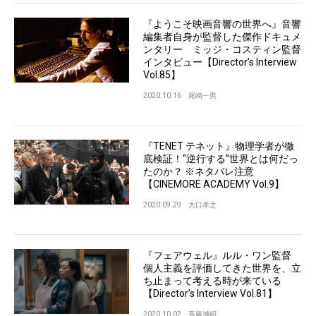
『ようこそ映画音響の世界へ』音響
編集者自身が監督した傑作ドキュメ
ンタリー ミッジ・コスティン監督
インタビュー【Director’s Interview
Vol.85】
2020.10.16
尾崎一男
『TENET テネット』物理学者が徹
底検証！“逆行する”世界とは何だっ
たのか？ ※ネタバレ注意
【CINEMORE ACADEMY Vol.9】
2020.09.29
大口孝之
『フェアウェル』ルル・ワン監督
個人主義を評価してきた世界を、立
ち止まって考える時が来ている
【Director’s Interview Vol.81】
2020.10.02
斉藤博昭