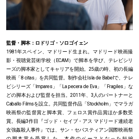
監督・脚本：ロドリゴ・ソロゴイェン
1981年スペイン、マドリード生まれ。マドリード映画撮
影・視聴覚芸術学校（ECAM）で脚本を学び、テレビシリ
ーズの脚本家としてキャリアを開始。25歳の時、初の長編
映画「8 citas」を共同監督。制作会社Isla de Babelで、テレ
ビシリーズ「Impares」「La pecera de Eva」「Fragiles」な
どの脚本および監督を担当。2011年、3人のパートナーと
Caballo Filmsを設立。共同監督作品「Stockholm」でマラガ
映画祭の監督賞と脚本賞、フェロス賞作品賞ほか多数受
賞。長編3作目『ゴッド・セイブ・アス マドリード連続老
女強姦殺人事件』では、サン・セバスティアン国際映画祭
の脚本賞を受賞した。本作のベースとなった短編