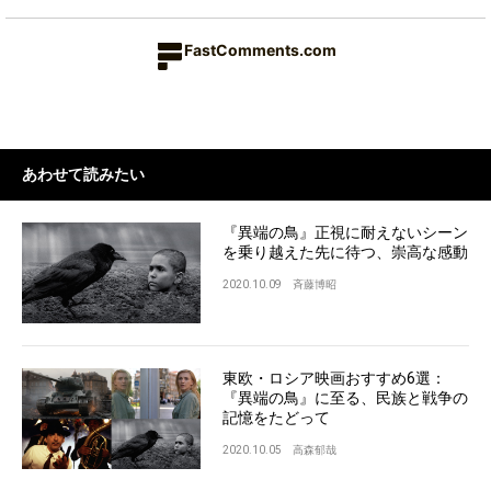
FastComments.com
あわせて読みたい
『異端の鳥』正視に耐えないシーン
を乗り越えた先に待つ、崇高な感動
2020.10.09
斉藤博昭
東欧・ロシア映画おすすめ6選：
『異端の鳥』に至る、民族と戦争の
記憶をたどって
2020.10.05
高森郁哉