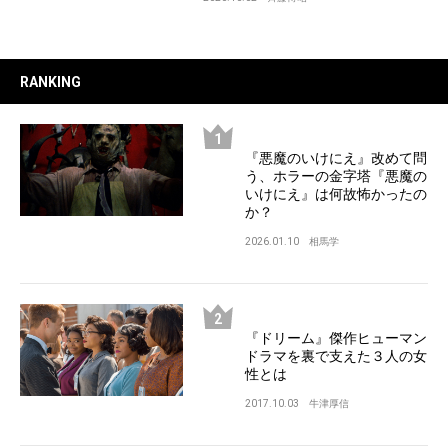
RANKING
『悪魔のいけにえ』改めて問
う、ホラーの金字塔『悪魔の
いけにえ』は何故怖かったの
か？
2026.01.10
相馬学
『ドリーム』傑作ヒューマン
ドラマを裏で支えた３人の女
性とは
2017.10.03
牛津厚信