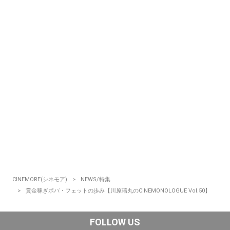
CINEMORE(シネモア)
NEWS/特集
賞金稼ぎボバ・フェットの歩み【川原瑞丸のCINEMONOLOGUE Vol.50】
FOLLOW US