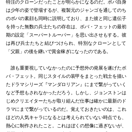
特注のクローンだったことが明らかになるのだ。ボバ自身
は少年の姿で登場するが、複製元のジャンゴを通してのち
のボバの素顔も同時に説明しており、また彼と同じ遺伝子
を持った無数の兵士たちの存在は、ボバ・フェットの最初
期の設定「スーパートルーパー」を思い出させもする。彼
は再び兵士たちと結びつけられ、特別なクローンとして
「父親」の後を継いで賞金稼ぎになったのである。
誰も重要視していなかったのに予想外の発展を遂げたボ
バ・フェット。同じスタイルの装甲をまとった戦士を描い
たドラマシリーズ『マンダロリアン』にまで繋がっていく
など予想もされなかっただろう。しかし、ジョンストンは
じめクリエイターたちが取り組んだ仕事は確かに最新のド
ラマにまで繋がっているのだ。覚えておきたいのは、これ
ほどの人気キャラになるとは考えられていない時点でも、
熱心に制作されたこと。これはぼくの想像に過ぎないが、