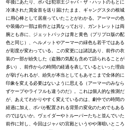
年後にあたり、ボバは犯罪王ジャバ・ザ・ハットのもとに
冷凍された賞金首を送り届けたまま、ギャングスタの根城
に用心棒として居座っていたことがわかる。アーマーの色
や装備の一部は前作とは異なっており、ガントレットは両
腕とも赤に、ジェットパックは青と黄色（プリプロ版の配
色と同じ）、ヘルメットやアーマーの緑色も若干ではある
が彩度が変わっている。この変更には諸説あり、前作の衣
装の一部が紛失した（盗難の気配も含めて語られることが
多い）、前作からの時間の経過を表しているといった理由
が挙げられるが、紛失が本当としてもあそこまで全体的に
印象を変える必要はないように思える（アーマーのみなら
ずケープやライフルも違うのだ）。これは個人的な推測だ
が、あえてわかりやすく変えているのは、劇中での時間の
経過に加え、ボバが配置される背景の変化のためでもある
のではないか。ヴェイダーやトルーパーたちと並んでいた
前作に対し、今回はジャバの宮殿というやや薄暗いところ