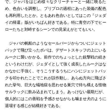
で、ジャバをはじめ様々なクリーチャーと一緒に映るた
め、色合いを調整し、プリプロの過程にあった装備の配色
も再利用したとか。ともあれ色合いとしてはこの『ジェダ
イの帰還』版がいちばん好きである。特に青空の下でヒー
ローたちと対峙するシーンでの見栄えがとてもいい。
ジャバの帆船のようなセールバージからついにジェット
パックで飛び立ったボバは、デザートスキッフの上にいる
ルークに襲いかかる。前作でのちょっとした銃撃戦の続き
というわけだが、ジェダイとして強く成長したルークはな
かなかに手強く、そうこうするうちにハンにジェットパッ
クを叩かれたことでこれが誤作動し、あらぬ方向に飛ばさ
れた挙句、巨大な蟻地獄を思わせる巣穴で待ち構える怪物
サルラックに飲み込まれてしまう。あっけない最期だが、
個人的にはこの善戦を予感させながらも噛ませ犬のように
退場する感じが結構好きである。