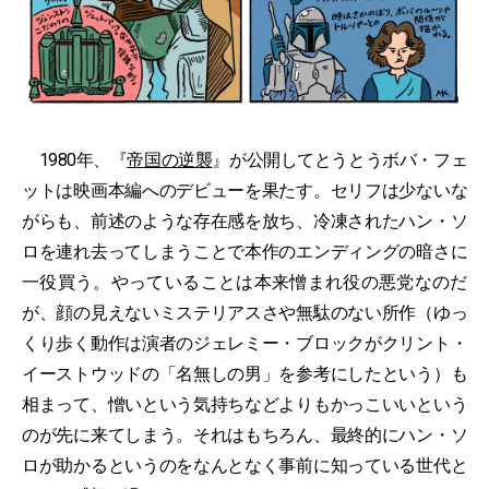
1980年、『
帝国の逆襲
』が公開してとうとうボバ・フェ
ットは映画本編へのデビューを果たす。セリフは少ないな
がらも、前述のような存在感を放ち、冷凍されたハン・ソ
ロを連れ去ってしまうことで本作のエンディングの暗さに
一役買う。やっていることは本来憎まれ役の悪党なのだ
が、顔の見えないミステリアスさや無駄のない所作（ゆっ
くり歩く動作は演者のジェレミー・ブロックがクリント・
イーストウッドの「名無しの男」を参考にしたという）も
相まって、憎いという気持ちなどよりもかっこいいという
のが先に来てしまう。それはもちろん、最終的にハン・ソ
ロが助かるというのをなんとなく事前に知っている世代と