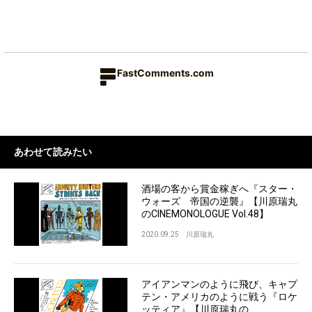
FastComments.com
あわせて読みたい
酒場の客から賞金稼ぎへ『スター・
ウォーズ 帝国の逆襲』【川原瑞丸
のCINEMONOLOGUE Vol.48】
2020.09.25
川原瑞丸
アイアンマンのように飛び、キャプ
テン・アメリカのように戦う『ロケ
ッティア』【川原瑞丸の