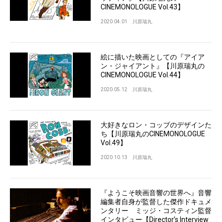
CINEMONOLOGUE Vol.43】
2020.04.01
川原瑞丸
絵に描いた映画としての『アイア
ン・ジャイアント』【川原瑞丸の
CINEMONOLOGUE Vol.44】
2020.05.12
川原瑞丸
大好きなロン・コッブのデザインた
ち【川原瑞丸のCINEMONOLOGUE
Vol.49】
2020.10.13
川原瑞丸
『ようこそ映画音響の世界へ』音響
編集者自身が監督した傑作ドキュメ
ンタリー ミッジ・コスティン監督
インタビュー【Director’s Interview