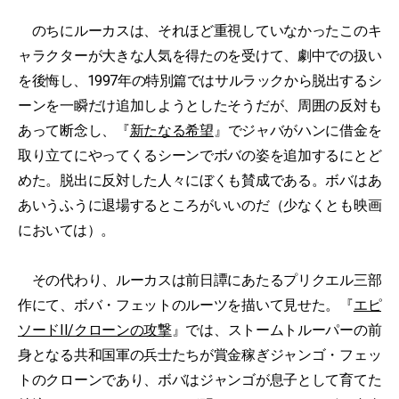
のちにルーカスは、それほど重視していなかったこのキ
ャラクターが大きな人気を得たのを受けて、劇中での扱い
を後悔し、1997年の特別篇ではサルラックから脱出するシ
ーンを一瞬だけ追加しようとしたそうだが、周囲の反対も
あって断念し、『
新たなる希望
』でジャバがハンに借金を
取り立てにやってくるシーンでボバの姿を追加するにとど
めた。脱出に反対した人々にぼくも賛成である。ボバはあ
あいうふうに退場するところがいいのだ（少なくとも映画
においては）。
その代わり、ルーカスは前日譚にあたるプリクエル三部
作にて、ボバ・フェットのルーツを描いて見せた。『
エピ
ソードII/クローンの攻撃
』では、ストームトルーパーの前
身となる共和国軍の兵士たちが賞金稼ぎジャンゴ・フェッ
トのクローンであり、ボバはジャンゴが息子として育てた