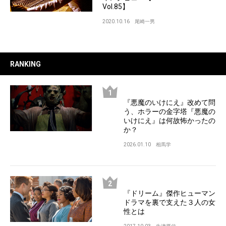
Vol.85】
2020.10.16
尾崎一男
RANKING
『悪魔のいけにえ』改めて問
う、ホラーの金字塔『悪魔の
いけにえ』は何故怖かったの
か？
2026.01.10
相馬学
『ドリーム』傑作ヒューマン
ドラマを裏で支えた３人の女
性とは