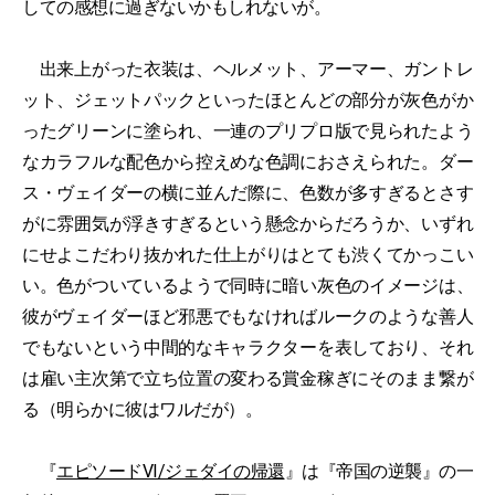
しての感想に過ぎないかもしれないが。
出来上がった衣装は、ヘルメット、アーマー、ガントレ
ット、ジェットパックといったほとんどの部分が灰色がか
ったグリーンに塗られ、一連のプリプロ版で見られたよう
なカラフルな配色から控えめな色調におさえられた。ダー
ス・ヴェイダーの横に並んだ際に、色数が多すぎるとさす
がに雰囲気が浮きすぎるという懸念からだろうか、いずれ
にせよこだわり抜かれた仕上がりはとても渋くてかっこい
い。色がついているようで同時に暗い灰色のイメージは、
彼がヴェイダーほど邪悪でもなければルークのような善人
でもないという中間的なキャラクターを表しており、それ
は雇い主次第で立ち位置の変わる賞金稼ぎにそのまま繋が
る（明らかに彼はワルだが）。
『
エピソードVI/ジェダイの帰還
』は『帝国の逆襲』の一