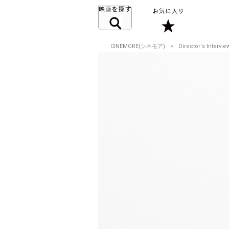
CINEMORE(シネモア)
Director‘s Intervie