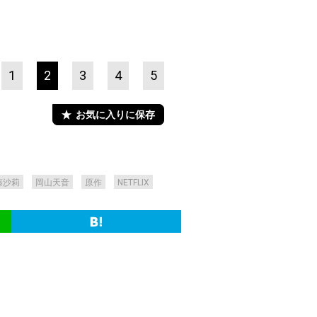
1
2
3
4
5
お気に入りに保存
藤沙莉
岡山天音
原作
NETFLIX