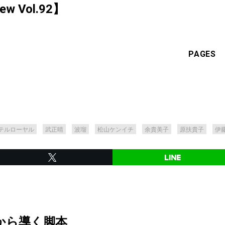
iew Vol.92】
PAGES
テルローヤル
武正晴
波瑠
松山ケンイチ
余貴美子
原扶貴子
伊
から導く脚本