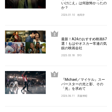
いけにえ』は何故怖かったの
か？
2026.01.10
相馬学
最新！A24のおすすめ映画67
選！もはやオスカー常連の気
鋭の映画会社
2025.03.18
SYO
『Michael／マイケル』スー
パースターの光と影、その
「光」を求めて
2026.06.11
斉藤博昭