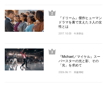
『ドリーム』傑作ヒューマン
ドラマを裏で支えた３人の女
性とは
2017.10.03
牛津厚信
『Michael／マイケル』スー
パースターの光と影、その
「光」を求めて
2026.06.11
斉藤博昭