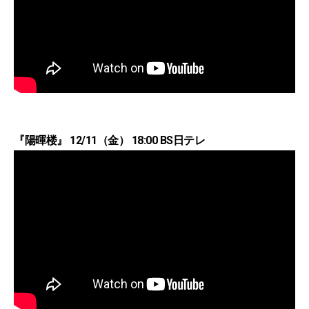
『陽暉楼』 12/11（金） 18:00 BS日テレ