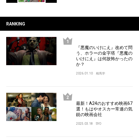
RANKING
『悪魔のいけにえ』改めて問
う、ホラーの金字塔『悪魔の
いけにえ』は何故怖かったの
か？
2026.01.10
相馬学
最新！A24のおすすめ映画67
選！もはやオスカー常連の気
鋭の映画会社
2025.03.18
SYO