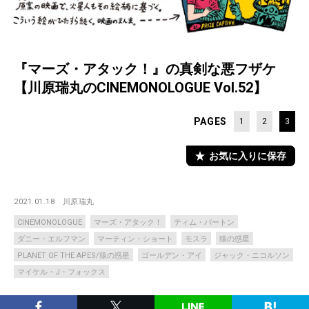
『マーズ・アタック！』の真剣な悪フザケ
【川原瑞丸のCINEMONOLOGUE Vol.52】
PAGES
1
2
3
お気に入りに保存
2021.01.18
川原瑞丸
CINEMONOLOGUE
マーズ・アタック！
ティム・バートン
ダニー・エルフマン
マーティン・ショート
モスラ
猿の惑星
PLANET OF THE APES/猿の惑星
ゴールデン・アイ
ジャック・ニコルソン
マイケル・J・フォックス