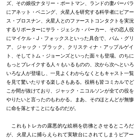
ズ、その娘役ナタリー・ポートマン、ランドの妻バーバラ
にアネット・ベニング、火星人を研究する科学者にピアー
ス・ブロスナン、火星人とのファーストコンタクトを実況
するリポーターにサラ・ジェシカ・パーカー、その恋人役
にマイケル・J・フォックスといった具合で、パム・グリ
ア、ジャック・ブラック、クリスティナ・アップルゲイ
ト、そしてトム・ジョーンズといった面々も登場。のちに
もっとブレイクする人々もいるものの、次から次へといろ
いろな人が登場し、一見よくわからなくともキャスト一覧
を見て驚いたりする楽しさもある。役柄も皆コミカルでど
こか間が抜けており、ジャック・ニコルソンが全ての役を
やりたいと言ったのもわかる。まあ、そのほとんどが無惨
に命を落とすことになるのだが。
これもトレカの露悪的な絵柄を彷彿とさせるところだ
が、火星人に捕らえられて実験台にされてしまうピアー