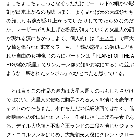
ょこちょこちょこっとなぞっただけでモールドの細かい彫
刻が出来上がるのも嘘っぽく、よく見れば元の大統領たち
の顔よりも像が盛り上がっていたりしてでたらめなのだ
が、レーザーがまき上げた粉塵が消えていくと火星人の顔
が現れる演出もかっこよく、個人的には『
モスラ
』で巨大
な繭を張られた東京タワーや、『
猿の惑星
』の浜辺に埋も
れた自由の女神像（のちにバートンは『
PLANET OF THE A
PES/猿の惑星
』でリンカーン像の顔をお猿にする）に並ぶ
ような「壊されたシンボル」のひとつだと思っている。
とは言えこの作品の魅力は火星人周りのおもしろさだけ
ではない。火星人の侵略に翻弄される人々を演じる豪華キ
ャストの存在もまた、本作をただの低級映画ではなく、低
級映画への愛に溢れたメジャー作品に押し上げる要素であ
る。デイル大統領と不動産王ランドの二役を演じたジャッ
ク・ニコルソンをはじめ、大統領夫人役にグレン・クロー