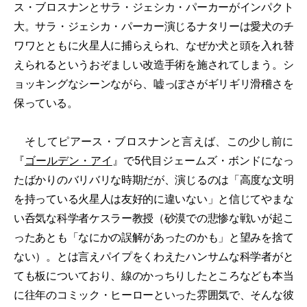
ス・ブロスナンとサラ・ジェシカ・パーカーがインパクト
大。サラ・ジェシカ・パーカー演じるナタリーは愛犬のチ
ワワとともに火星人に捕らえられ、なぜか犬と頭を入れ替
えられるというおぞましい改造手術を施されてしまう。シ
ョッキングなシーンながら、嘘っぽさがギリギリ滑稽さを
保っている。
そしてピアース・ブロスナンと言えば、この少し前に
『
ゴールデン・アイ
』で5代目ジェームズ・ボンドになっ
たばかりのバリバリな時期だが、演じるのは「高度な文明
を持っている火星人は友好的に違いない」と信じてやまな
い呑気な科学者ケスラー教授（砂漠での悲惨な戦いが起こ
ったあとも「なにかの誤解があったのかも」と望みを捨て
ない）。とは言えパイプをくわえたハンサムな科学者がと
ても板についており、線のかっちりしたところなども本当
に往年のコミック・ヒーローといった雰囲気で、そんな彼