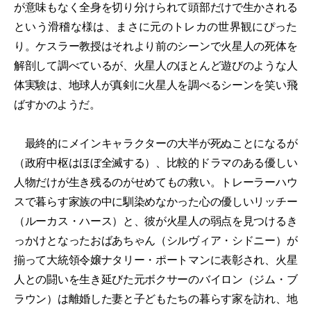
が意味もなく全身を切り分けられて頭部だけで生かされる
という滑稽な様は、まさに元のトレカの世界観にぴった
り。ケスラー教授はそれより前のシーンで火星人の死体を
解剖して調べているが、火星人のほとんど遊びのような人
体実験は、地球人が真剣に火星人を調べるシーンを笑い飛
ばすかのようだ。
最終的にメインキャラクターの大半が死ぬことになるが
（政府中枢はほぼ全滅する）、比較的ドラマのある優しい
人物だけが生き残るのがせめてもの救い。トレーラーハウ
スで暮らす家族の中に馴染めなかった心の優しいリッチー
（ルーカス・ハース）と、彼が火星人の弱点を見つけるき
っかけとなったおばあちゃん（シルヴィア・シドニー）が
揃って大統領令嬢ナタリー・ポートマンに表彰され、火星
人との闘いを生き延びた元ボクサーのバイロン（ジム・ブ
ラウン）は離婚した妻と子どもたちの暮らす家を訪れ、地