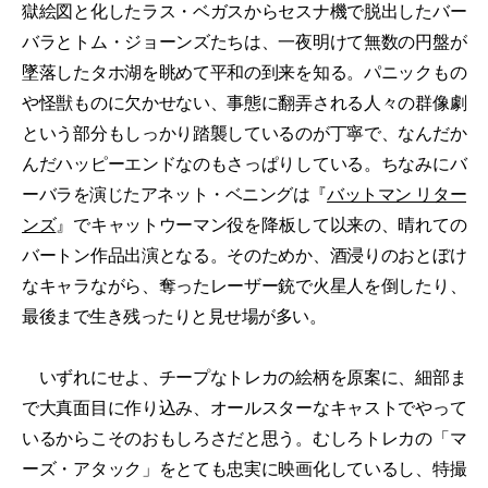
獄絵図と化したラス・ベガスからセスナ機で脱出したバー
バラとトム・ジョーンズたちは、一夜明けて無数の円盤が
墜落したタホ湖を眺めて平和の到来を知る。パニックもの
や怪獣ものに欠かせない、事態に翻弄される人々の群像劇
という部分もしっかり踏襲しているのが丁寧で、なんだか
んだハッピーエンドなのもさっぱりしている。ちなみにバ
ーバラを演じたアネット・ベニングは『
バットマン リター
ンズ
』でキャットウーマン役を降板して以来の、晴れての
バートン作品出演となる。そのためか、酒浸りのおとぼけ
なキャラながら、奪ったレーザー銃で火星人を倒したり、
最後まで生き残ったりと見せ場が多い。
いずれにせよ、チープなトレカの絵柄を原案に、細部ま
で大真面目に作り込み、オールスターなキャストでやって
いるからこそのおもしろさだと思う。むしろトレカの「マ
ーズ・アタック」をとても忠実に映画化しているし、特撮