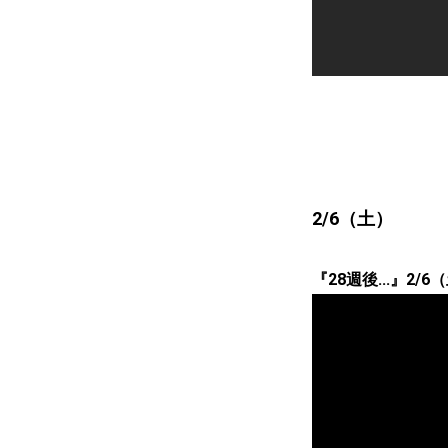
2/6（土）
『28週後...』2/6