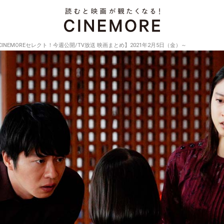
CINEMOREセレクト！今週公開/TV放送 映画まとめ】2021年2月5日（金）～