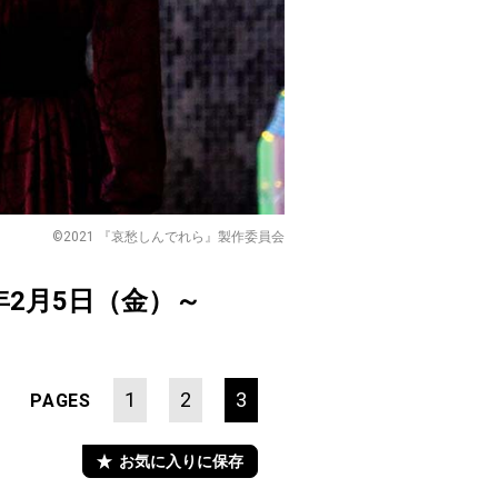
©️2021 『哀愁しんでれら』製作委員会
1年2月5日（金）～
1
2
3
PAGES
お気に入りに保存