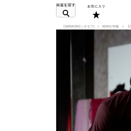
CINEMORE(シネモア)
NEWS/特集
【