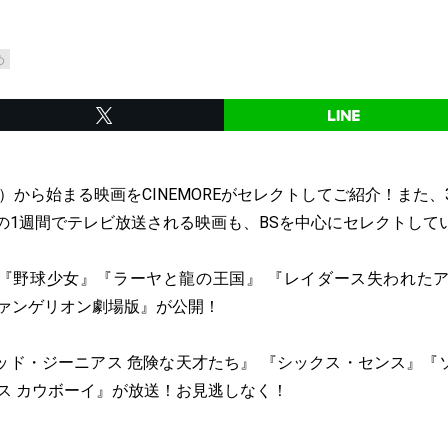
め
（金）から始まる映画をCINEMOREがセレクトしてご紹介！また、
での1週間でテレビ放送される映画も、BSを中心にセレクトして
『野球少女』『ラーヤと龍の王国』 『レイダース失われたアー
ヴァンゲリオン劇場版』が公開！
ッド・ジーニアス 危険な天才たち』 『シックス・センス』『
ース カウボーイ』が放送！お見逃しなく！