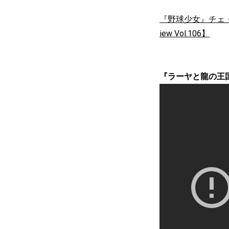
『野球少女』チェ・ユ
iew Vol.106】
『ラーヤと龍の王