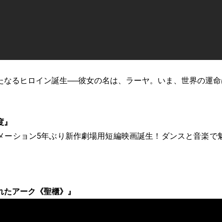
たなるヒロイン誕生──彼女の名は、ラーヤ。いま、世界の運命
度』
メーション5年ぶり新作劇場用短編映画誕生！ダンスと音楽で
れたアーク《聖櫃》』