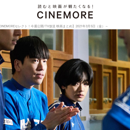
CINEMOREセレクト！今週公開/TV放送 映画まとめ】2021年3月5日（金）～