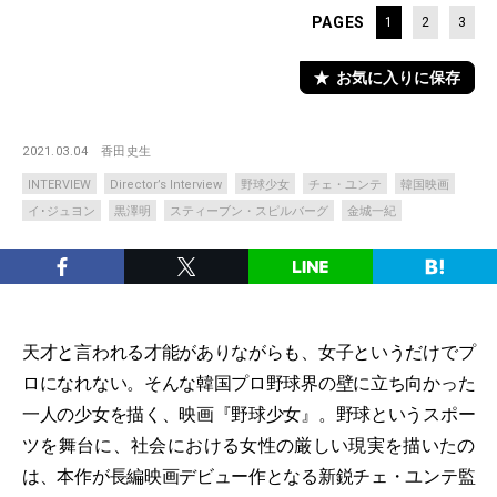
PAGES
1
2
3
お気に入りに保存
2021.03.04
香田史生
INTERVIEW
Director’s Interview
野球少女
チェ・ユンテ
韓国映画
イ･ジュヨン
黒澤明
スティーブン・スピルバーグ
金城一紀
天才と言われる才能がありながらも、女子というだけでプ
ロになれない。そんな韓国プロ野球界の壁に立ち向かった
一人の少女を描く、映画『野球少女』。野球というスポー
ツを舞台に、社会における女性の厳しい現実を描いたの
は、本作が長編映画デビュー作となる新鋭チェ・ユンテ監