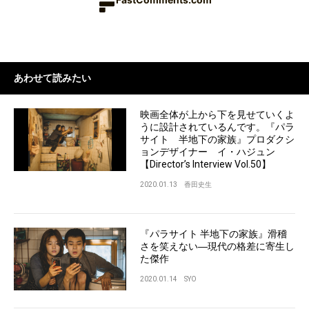
あわせて読みたい
映画全体が上から下を見せていくよ
うに設計されているんです。『パラ
サイト 半地下の家族』プロダクシ
ョンデザイナー イ・ハジュン
【Director’s Interview Vol.50】
2020.01.13
香田史生
『パラサイト 半地下の家族』滑稽
さを笑えない―現代の格差に寄生し
た傑作
2020.01.14
SYO