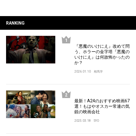
RANKING
『悪魔のいけにえ』改めて問
う、ホラーの金字塔『悪魔の
いけにえ』は何故怖かったの
か？
2026.01.10
相馬学
最新！A24のおすすめ映画67
選！もはやオスカー常連の気
鋭の映画会社
2025.03.18
SYO