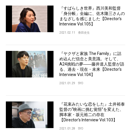
『すばらしき世界』西川美和監督
「身分帳」全編に、佐木隆三さんの
まなざしを感じました【Director’s
Interview Vol.105】
2021.02.11
香田史生
『ヤクザと家族 The Family』に詰
め込んだ信念と美意識。そして、
A24挑戦の夢――藤井道人監督が語
る、過去・現在・未来【Director's
Interview Vol.104】
2021.01.29
SYO
『花束みたいな恋をした』土井裕泰
監督の“映画に挑む覚悟”を変えた、
脚本家・坂元裕二の存在
【Director's Interview Vol.103】
2021.01.28
SYO