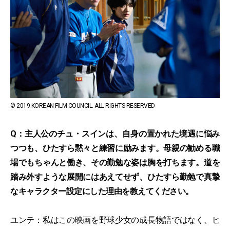
© 2019 KOREAN FILM COUNCIL. ALL RIGHTS RESERVED
Q：主人公のチュ・スインは、自身の置かれた境遇に悩み
つつも、ひたすら黙々と練習に励みます。母親の勧める職
場でもちゃんと働き、その勤勉な姿は胸を打ちます。道を
踏み外すような展開にはあえてせず、ひたすら勤勉で真摯
なキャラクター設定にした理由を教えてください。
ユンテ：私はこの映画を野球少女の成長物語ではなく、ヒ