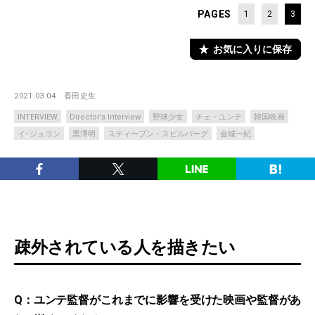
PAGES
1
2
3
お気に入りに保存
2021.03.04
香田史生
INTERVIEW
Director’s Interview
野球少女
チェ・ユンテ
韓国映画
イ･ジュヨン
黒澤明
スティーブン・スピルバーグ
金城一紀
疎外されている人を描きたい
Q：ユンテ監督がこれまでに影響を受けた映画や監督があ