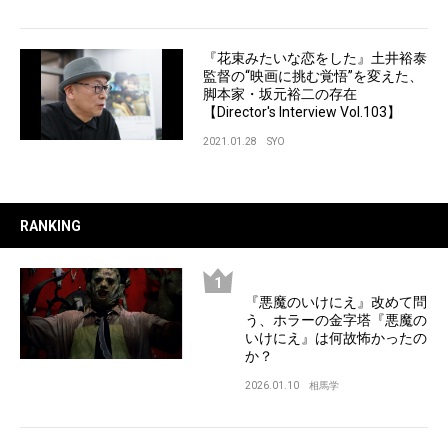
『花束みたいな恋をした』土井裕泰
監督の“映画に挑む覚悟”を変えた、
脚本家・坂元裕二の存在
【Director's Interview Vol.103】
2021.01.28
SYO
RANKING
『悪魔のいけにえ』改めて問
う、ホラーの金字塔『悪魔の
いけにえ』は何故怖かったの
か？
2026.01.10
相馬学