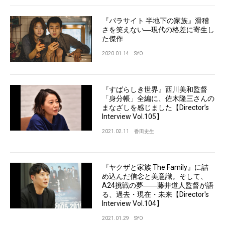
『パラサイト 半地下の家族』滑稽
さを笑えない―現代の格差に寄生し
た傑作
2020.01.14
SYO
『すばらしき世界』西川美和監督
「身分帳」全編に、佐木隆三さんの
まなざしを感じました【Director’s
Interview Vol.105】
2021.02.11
香田史生
『ヤクザと家族 The Family』に詰
め込んだ信念と美意識。そして、
A24挑戦の夢――藤井道人監督が語
る、過去・現在・未来【Director's
Interview Vol.104】
2021.01.29
SYO