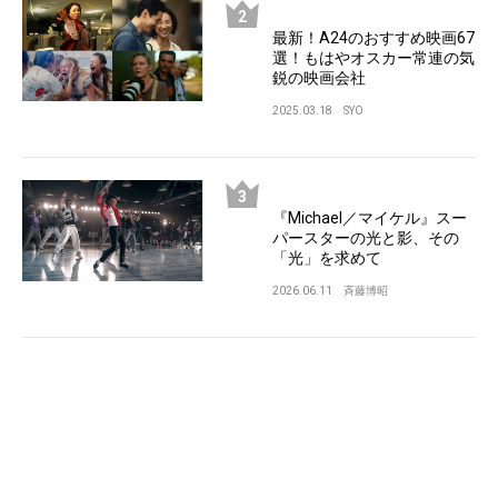
最新！A24のおすすめ映画67
選！もはやオスカー常連の気
鋭の映画会社
2025.03.18
SYO
『Michael／マイケル』スー
パースターの光と影、その
「光」を求めて
2026.06.11
斉藤博昭