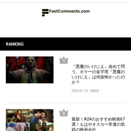
FastComments.com
RANKING
『悪魔のいけにえ』改めて問
う、ホラーの金字塔『悪魔の
いけにえ』は何故怖かったの
か？
2026.01.10
相馬学
最新！A24のおすすめ映画67
選！もはやオスカー常連の気
鋭の映画会社