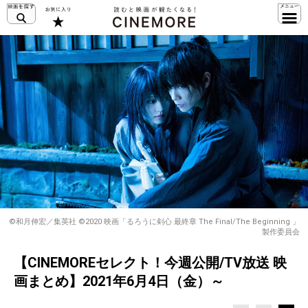
©和月伸宏／集英社 ©2020 映画「るろうに剣心 最終章 The Final/The Beginning 」
製作委員会
【CINEMOREセレクト！今週公開/TV放送 映
画まとめ】2021年6月4日（金）～