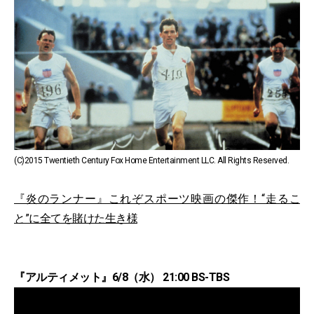
(C)2015 Twentieth Century Fox Home Entertainment LLC. All Rights Reserved.
『炎のランナー』これぞスポーツ映画の傑作！“走るこ
と”に全てを賭けた生き様
『アルティメット』6/8（水） 21:00 BS-TBS