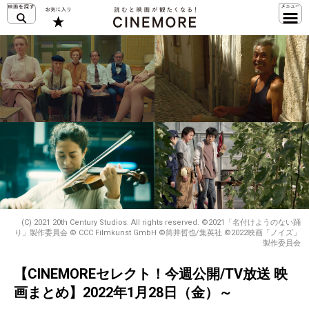
(C) 2021 20th Century Studios. All rights reserved. ©2021「名付けようのない踊
り」製作委員会 © CCC Filmkunst GmbH ©筒井哲也/集英社 ©2022映画「ノイズ」
製作委員会
【CINEMOREセレクト！今週公開/TV放送 映
画まとめ】2022年1月28日（金）～