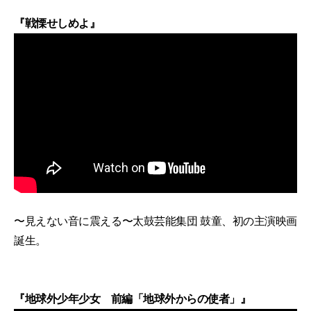
『戦慄せしめよ』
〜見えない音に震える〜太鼓芸能集団 鼓童、初の主演映画
誕生。
『地球外少年少女 前編「地球外からの使者」』