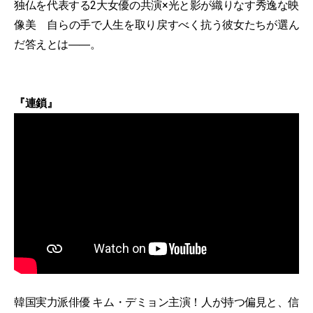
独仏を代表する2大女優の共演×光と影が織りなす秀逸な映
像美 自らの手で人生を取り戻すべく抗う彼女たちが選ん
だ答えとは――。
『連鎖』
韓国実力派俳優 キム・デミョン主演！人が持つ偏見と、信