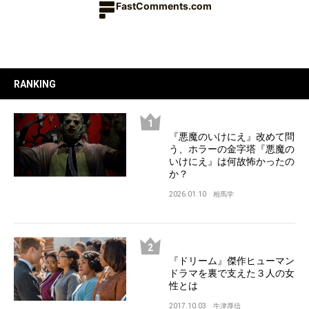
FastComments.com
RANKING
『悪魔のいけにえ』改めて問
う、ホラーの金字塔『悪魔の
いけにえ』は何故怖かったの
か？
2026.01.10
相馬学
『ドリーム』傑作ヒューマン
ドラマを裏で支えた３人の女
性とは
2017.10.03
牛津厚信