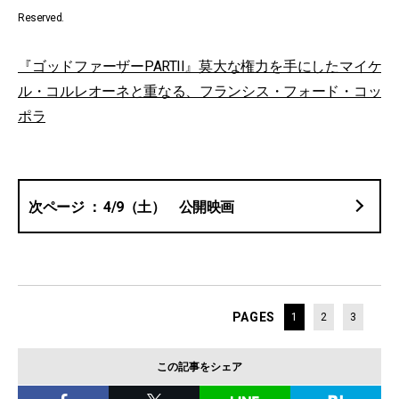
Reserved.
『ゴッドファーザーPARTII』莫大な権力を手にしたマイケ
ル・コルレオーネと重なる、フランシス・フォード・コッ
ポラ
4/9（土） 公開映画
PAGES
1
2
3
この記事をシェア