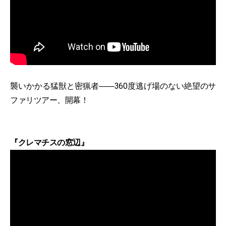
襲いかかる猛獣と密猟者――360度逃げ場のない絶望のサ
ファリツアー、開幕！
『クレマチスの窓辺』