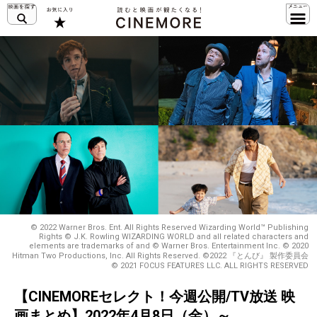
© 2022 Warner Bros. Ent. All Rights Reserved Wizarding World™ Publishing
Rights © J.K. Rowling WIZARDING WORLD and all related characters and
elements are trademarks of and © Warner Bros. Entertainment Inc. © 2020
Hitman Two Productions, Inc. All Rights Reserved. ©2022 『とんび』 製作委員会
© 2021 FOCUS FEATURES LLC. ALL RIGHTS RESERVED
【CINEMOREセレクト！今週公開/TV放送 映
画まとめ】2022年4月8日（金）～