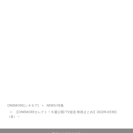
CINEMORE(シネモア)
NEWS/特集
【CINEMOREセレクト！今週公開/TV放送 映画まとめ】2022年4月8日
（金）～