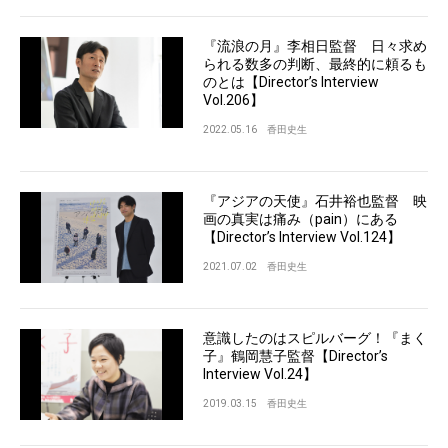
『流浪の月』李相日監督 日々求め
られる数多の判断、最終的に頼るも
のとは【Director’s Interview
Vol.206】
2022.05.16
香田史生
『アジアの天使』石井裕也監督 映
画の真実は痛み（pain）にある
【Director’s Interview Vol.124】
2021.07.02
香田史生
意識したのはスピルバーグ！『まく
子』鶴岡慧子監督【Director’s
Interview Vol.24】
2019.03.15
香田史生