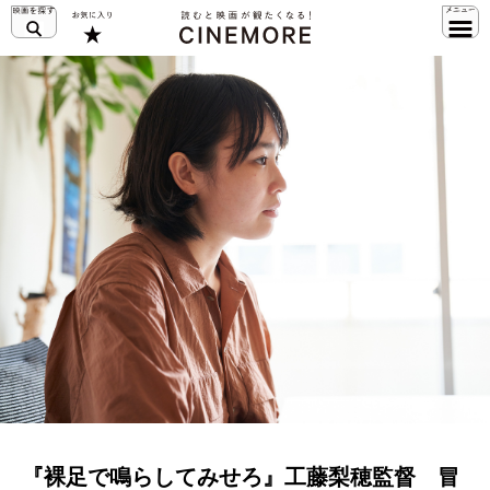
『裸足で鳴らしてみせろ』工藤梨穂監督 冒