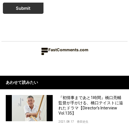
Submit
FastComments.com
あわせて読みたい
『初情事まであと1時間』橋口亮輔
監督が手がける、橋口テイストに溢
れたドラマ【Director’s Interview
Vol.135】
2021.08.17
香田史生