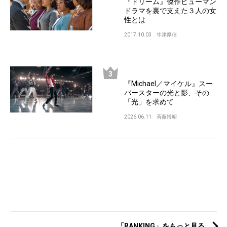
『ドリーム』傑作ヒューマン
ドラマを裏で支えた３人の女
性とは
2017.10.03
牛津厚信
『Michael／マイケル』スー
パースターの光と影、その
「光」を求めて
2026.06.11
斉藤博昭
「RANKING」をもっと見る