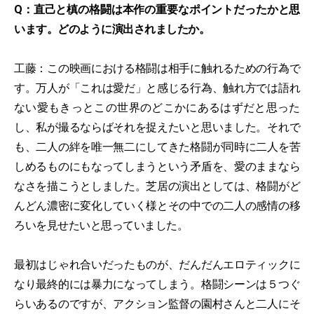
Q：直己と槙の格闘は本作の重要なポイントだったかと思
います。どのように演出されましたか。
工藤：この映画における格闘は相手に触れるための行為で
す。万人が「これは愛だ」と感じる行為、触れ方では語れ
ない愛もきっとこの世界のどこかにあるはずだと思った
し、私が撮るならばそれを捉えたいと思いました。それで
も、二人の絆を唯一無二にしてきた格闘が同時に二人を苦
しめるものにもなってしまうという矛盾を、愛のままなら
なさを描こうとしました。芝居の演出としては、格闘がど
んどん濃密に変化していく様とその中での二人の感情の移
ろいを見せたいと思っていました。
最初はじゃれ合いだったものが、だんだんエロティックに
なり最終的には暴力になってしまう。格闘シーンは５つぐ
らいあるのですが、アクション監督の園村さんと二人にそ