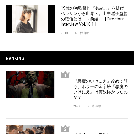
19歳の初監督作『あみこ』を提げ
ベルリンから世界へ。山中瑶子監督
の確信とは ～前編～【Director’s
Interview Vol.10.1】
2018.10.16
村山章
RANKING
『悪魔のいけにえ』改めて問
う、ホラーの金字塔『悪魔の
いけにえ』は何故怖かったの
か？
2026.01.10
相馬学