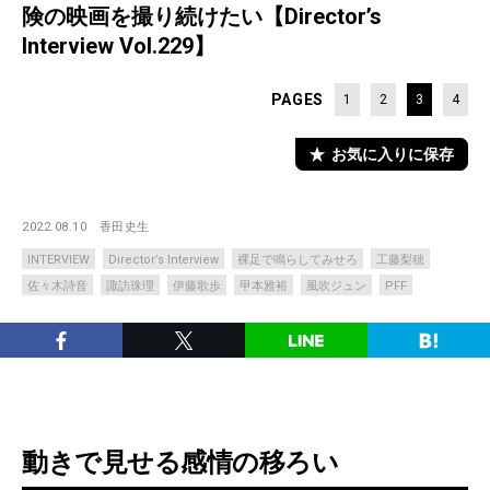
険の映画を撮り続けたい【Director’s
Interview Vol.229】
PAGES
1
2
3
4
お気に入りに保存
2022.08.10
香田史生
INTERVIEW
Director’s Interview
裸足で鳴らしてみせろ
工藤梨穂
佐々木詩音
諏訪珠理
伊藤歌歩
甲本雅裕
風吹ジュン
PFF
動きで見せる感情の移ろい