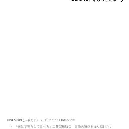
CINEMORE(シネモア)
Director‘s Interview
『裸足で鳴らしてみせろ』工藤梨穂監督 冒険の映画を撮り続けたい