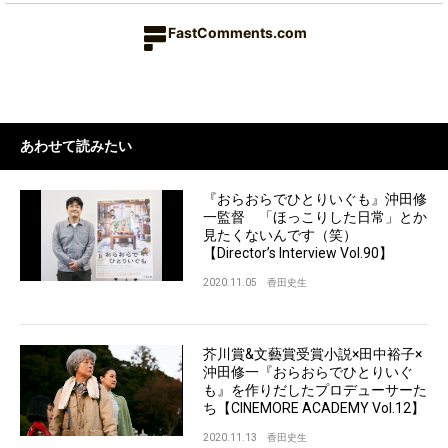
FastComments.com
あわせて読みたい
『おらおらでひとりいぐも』沖田修
一監督 「ほっこりした日常」とか
見たくないんです（笑）
【Director’s Interview Vol.90】
2020.11.05
香田史生
芥川賞&文藝賞受賞小説×田中裕子×
沖田修一『おらおらでひとりいぐ
も』を作りだしたプロデューサーた
ち【CINEMORE ACADEMY Vol.12】
2020.11.13
香田史生