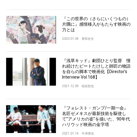
『この世界の（さらにいくつもの）
片隅に』感情移入がもたらす映画の
力とは
2020.01.04
香田史生
『浅草キッド』劇団ひとり監督 憧
れ続けたビートたけしと師匠の物語
を自らの脚本で映画化【Director’s
Interview Vol.168】
2021.12.09
稲垣哲也
『フォレスト・ガンプ/一期一会』
名匠ゼメキスが最新技術を駆使し
て”アメリカの姿”を描いた、90年代
ハリウッド映画の金字塔
2021.01.14
牛津厚信