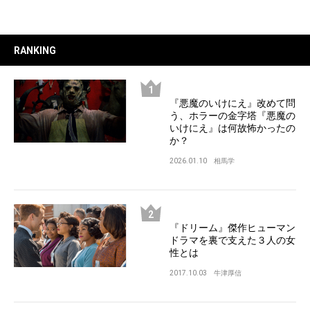
RANKING
『悪魔のいけにえ』改めて問
う、ホラーの金字塔『悪魔の
いけにえ』は何故怖かったの
か？
2026.01.10
相馬学
『ドリーム』傑作ヒューマン
ドラマを裏で支えた３人の女
性とは
2017.10.03
牛津厚信