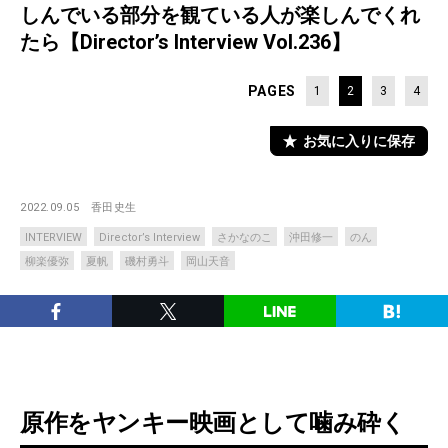
しんでいる部分を観ている人が楽しんでくれ
たら【Director’s Interview Vol.236】
PAGES
1
2
3
4
お気に入りに保存
2022.09.05
香田史生
INTERVIEW
Director’s Interview
さかなのこ
沖田修一
のん
柳楽優弥
夏帆
磯村勇斗
岡山天音
原作をヤンキー映画として噛み砕く