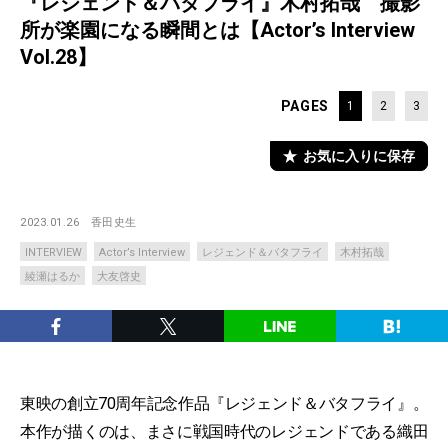
『レジェンド＆バタフライ』木村拓哉 撮影
所が楽園になる瞬間とは【Actor’s Interview
Vol.28】
PAGES
1
2
3
お気に入りに保存
2023.01.26
香田史生
INTERVIEW
Actor’s Interview
レジェンド＆バタフライ
木村拓哉
綾瀬はるか
大友啓史
東映の創立70周年記念作品『レジェンド＆バタフライ』。
本作が描くのは、まさに戦国時代のレジェンドである織田