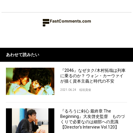
FastComments.com
あわせて読みたい
『2046』なぜタク/木村拓哉は列車
に乗るのか？ ウォン・カーウァイ
が描く資本主義と時代の不安
2021.06.24
稲垣貴俊
『るろうに剣心 最終章 The
Beginning』大友啓史監督 ものづ
くりで必要なのは細部への意識
【Director’s Interview Vol.120】