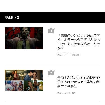
RANKING
『悪魔のいけにえ』改めて問
う、ホラーの金字塔『悪魔の
いけにえ』は何故怖かったの
か？
2026.01.10
相馬学
最新！A24のおすすめ映画67
選！もはやオスカー常連の気
鋭の映画会社
2025.03.18
SYO