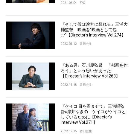
2021.06.04
SYO
『そして僕は途方に暮れる』三浦大
輔監督 映画を"映画として包
む"【Director’s Interview Vol.274】
2023.01.12
香田史生
『ある男』石川慶監督 「邦画を作
ろう」という思いがあった
【Director’s Interview Vol.263】
2022.11.18
香田史生
『ケイコ 目を澄ませて』三宅唱監
督x岸井ゆきの ケイコがケイコと
しているために【Director’s
Interview Vol.271】
2022.12.15
香田史生